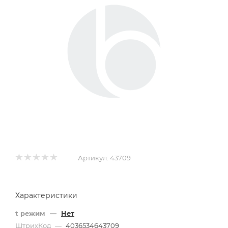
Артикул:
43709
Характеристики
t режим
—
Нет
ШтрихКод
—
4036534643709