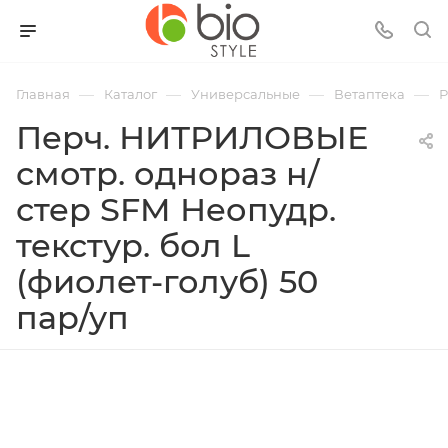
—
—
—
—
Главная
Каталог
Универсальные
Ветаптека
Р
Перч. НИТРИЛОВЫЕ
смотр. однораз н/
стер SFM Неопудр.
текстур. бол L
(фиолет-голуб) 50
пар/уп