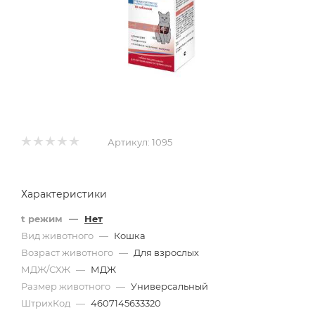
Артикул:
1095
Характеристики
t режим
—
Нет
Вид животного
—
Кошка
Возраст животного
—
Для взрослых
МДЖ/СХЖ
—
МДЖ
Размер животного
—
Универсальный
ШтрихКод
—
4607145633320