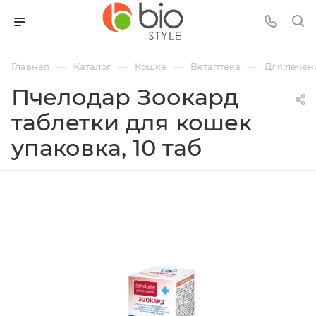
—
—
—
—
Главная
Каталог
Кошка
Ветаптека
Для лечен
Пчелодар Зоокард
таблетки для кошек
упаковка, 10 таб