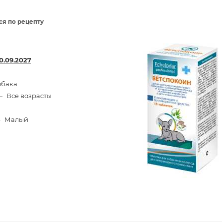
ся по рецепту
0.09.2027
обака
—
Все возрасты
—
Малый