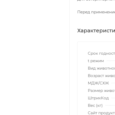
Перед применение
Характерист
Срок годнос
t режим
Вид животно
Возраст жив
МДЖ/СХЖ
Размер живо
ШтрихКод
Вес (кг)
Сайт продукт