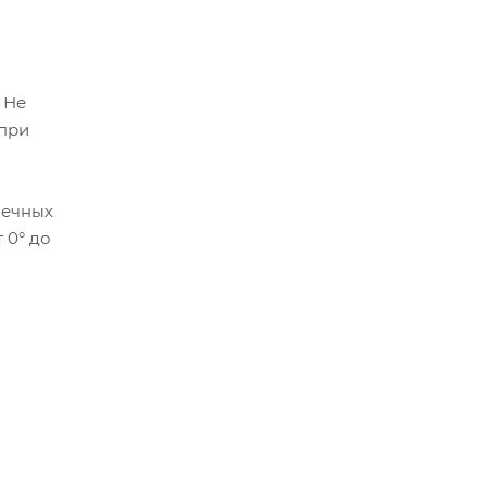
 Не
 при
нечных
 0° до