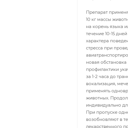
Препарат применяю
10 кг массы живо
на корень языка и
течение 10-15 дне
характера поведен
стресса при прове
авиатранспортиров
новая обстановка и
профилактики ука
за 1-2 часа до тр
вокализация, мече
применять одновр
животных. Продол
индивидуально дл
При пропуске одн
возобновляют в те
лекарственного пр