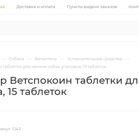
ная
Доставка и оплата
Пункты выдачи заказов
Ком
—
—
—
—
Собака
Ветаптека
Успокоительные средства
таблетки для мелких собак упаковка, 15 таблеток
р Ветспокоин таблетки дл
, 15 таблеток
икул:
1243