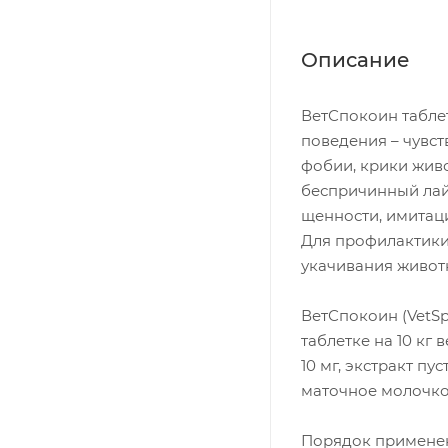
Описание
ВетСпокоин табле
поведения – чувс
фобии, крики жив
беспричинный лай
щенности, имитац
Для профилактики 
укачивания животн
ВетСпокоин (VetSp
таблетке на 10 кг 
10 мг, экстракт пу
маточное молочко 
Порядок примене