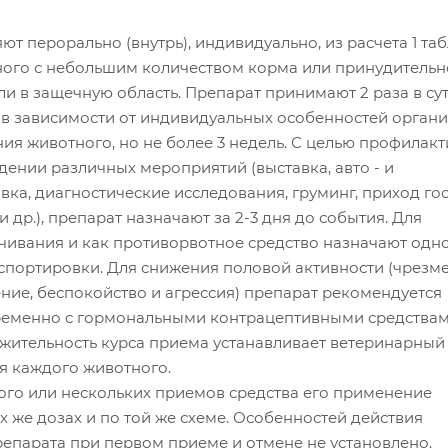
т перорально (внутрь), индивидуально, из расчета 1 таб
тного с небольшим количеством корма или принудительн
ли в защечную область. Препарат принимают 2 раза в сут
й в зависимости от индивидуальных особенностей орган
ия животного, но не более 3 недель. С целью профилак
дении различных мероприятий (выставка, авто - и
ка, диагностические исследования, груминг, приход гос
 др.), препарат назначают за 2-3 дня до события. Для
чивания и как противорвотное средство назначают одн
анспортировки. Для снижения половой активности (чрезм
ние, беспокойство и агрессия) препарат рекомендуется
еменно с гормональными контрацептивными средствам
жительность курса приема устанавливает ветеринарный
я каждого животного.
ого или нескольких приемов средства его применение
х же дозах и по той же схеме. Особенностей действия
епарата при первом приеме и отмене не установлено.