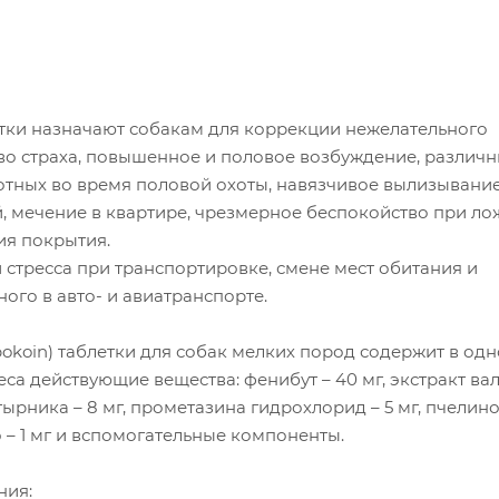
тки назначают собакам для коррекции нежелательного
тво страха, повышенное и половое возбуждение, различ
отных во время половой охоты, навязчивое вылизывание
, мечение в квартире, чрезмерное беспокойство при л
ия покрытия.
стресса при транспортировке, смене мест обитания и
ого в авто- и авиатранспорте.
okoin) таблетки для собак мелких пород содержит в од
веса действующие вещества: фенибут – 40 мг, экстракт ва
стырника – 8 мг, прометазина гидрохлорид – 5 мг, пчелин
– 1 мг и вспомогательные компоненты.
ния: