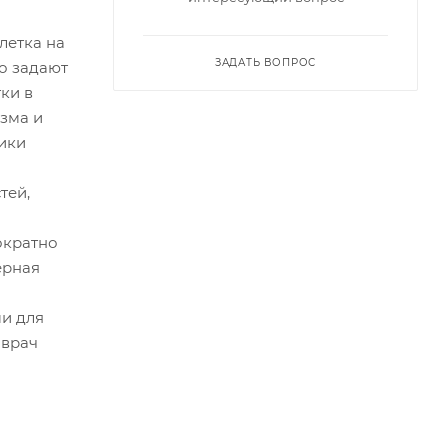
летка на
ЗАДАТЬ ВОПРОС
о задают
ки в
изма и
тики
тей,
ократно
ерная
и для
 врач