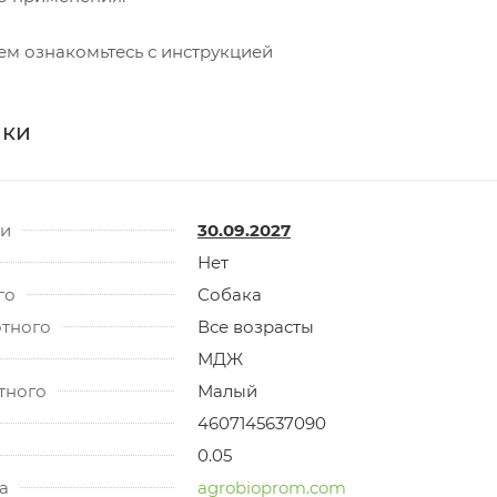
м ознакомьтесь с инструкцией
ики
ти
30.09.2027
Нет
го
Собака
отного
Все возрасты
МДЖ
тного
Малый
4607145637090
0.05
а
agrobioprom.com