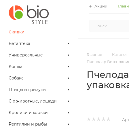
Акции
Глав
Скидки
Ветаптека
—
Главная
Каталог
Универсальные
Пчелодар Ветспокоин 
Кошка
Пчелода
Собака
упаковка
Птицы и грызуны
С-х животные, лошади
Кролики и хорьки
Арт
Рептилии и рыбы