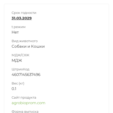
Срок годности
31.03.2029
t режим
Нет
Вид животного
Собаки и Кошки
МДЖ/СХЖ
МДЖ
ШтрихКод
4607145637496
Вес (кг)
0.1
Сайт продукта
agrobioprom.com
Форма выпуска