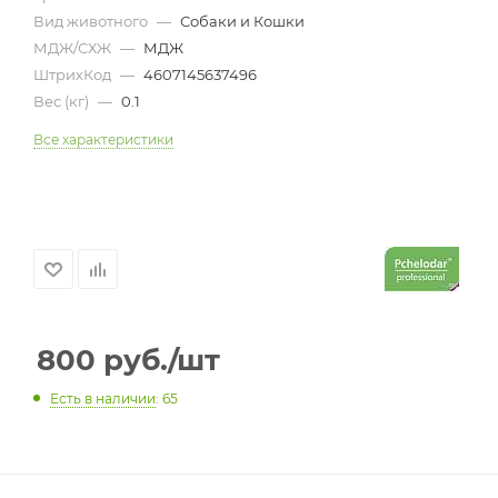
Вид животного
—
Собаки и Кошки
МДЖ/СХЖ
—
МДЖ
ШтрихКод
—
4607145637496
Вес (кг)
—
0.1
Все характеристики
800
руб.
/шт
Есть в наличии
: 65