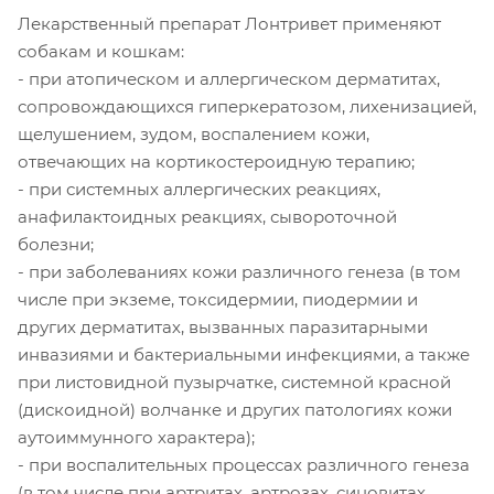
Лекарственный препарат Лонтривет применяют
собакам и кошкам:
- при атопическом и аллергическом дерматитах,
сопровождающихся гиперкератозом, лихенизацией,
щелушением, зудом, воспалением кожи,
отвечающих на кортикостероидную терапию;
- при системных аллергических реакциях,
анафилактоидных реакциях, сывороточной
болезни;
- при заболеваниях кожи различного генеза (в том
числе при экземе, токсидермии, пиодермии и
других дерматитах, вызванных паразитарными
инвазиями и бактериальными инфекциями, а также
при листовидной пузырчатке, системной красной
(дискоидной) волчанке и других патологиях кожи
аутоиммунного характера);
- при воспалительных процессах различного генеза
(в том числе при артритах, артрозах, синовитах,