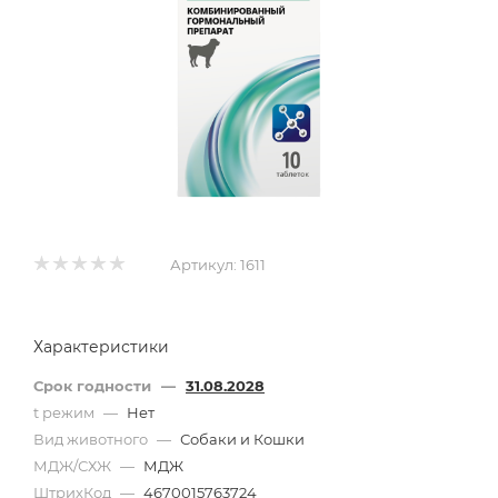
Артикул:
1611
Характеристики
Срок годности
—
31.08.2028
t режим
—
Нет
Вид животного
—
Собаки и Кошки
МДЖ/СХЖ
—
МДЖ
ШтрихКод
—
4670015763724