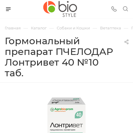
—
—
—
—
Главная
Каталог
Собаки и Кошки
Ветаптека
Гормональный
препарат ПЧЕЛОДАР
Лонтривет 40 №10
таб.