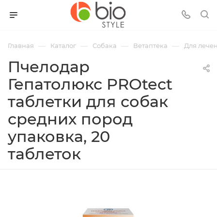
—
—
—
—
Главная
Каталог
Собака
Ветаптека
Для лечен
Пчелодар
Гепатолюкс PROtect
таблетки для собак
средних пород
упаковка, 20
таблеток