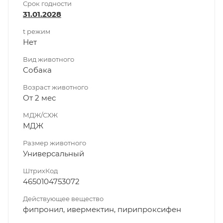
Срок годности
31.01.2028
t режим
Нет
Вид животного
Собака
Возраст животного
От 2 мес
МДЖ/СХЖ
МДЖ
Размер животного
Универсальный
ШтрихКод
4650104753072
Действующее вещество
фипронил, ивермектин, пирипроксифен