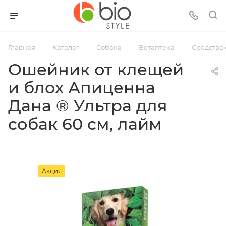
—
—
—
—
Главная
Каталог
Собака
Ветаптека
Средства 
Ошейник от клещей
и блох Апиценна
Дана ® Ультра для
собак 60 см, лайм
Акция