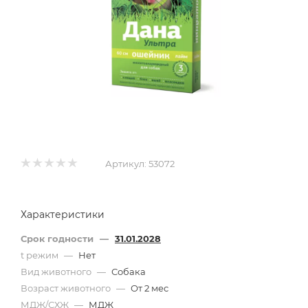
Артикул:
53072
Характеристики
Срок годности
—
31.01.2028
t режим
—
Нет
Вид животного
—
Собака
Возраст животного
—
От 2 мес
МДЖ/СХЖ
—
МДЖ