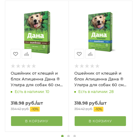
Ошейник от клещей и
Ошейник от клещей и
блох Апиценна Дана ®
блох Апиценна Дана ®
Ультра для собак 60 см,
Ультра для собак 60 см,
коричневый
синий
Есть в наличии: 10
Есть в наличии: 28
318.98
руб.
/шт
318.98
руб.
/шт
354.42
руб.
354.42
руб.
-
10
%
-
10
%
В КОРЗИНУ
В КОРЗИНУ