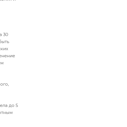
а 30
быть
ских
енение
ем
ого,
ела до 5
вотным