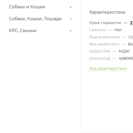
Собаки и Кошки
Характеристики
Собаки, Кошки, Лошади
Срок годности
—
3
t режим
—
Нет
КРС, Свиньи
Вид животного
—
С
Вес животного
—
Бо
МДЖ/СХЖ
—
МДЖ
ШтрихКод
—
468069
Все характеристики