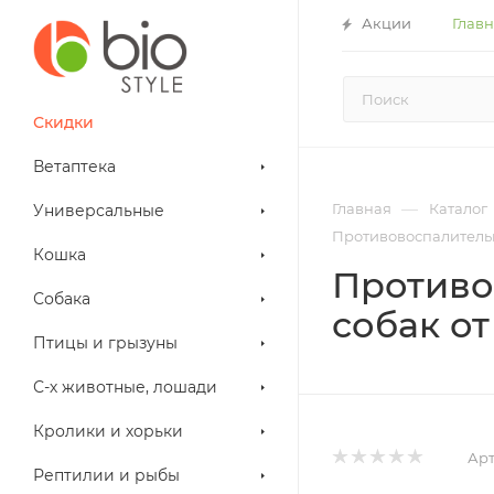
Акции
Глав
Скидки
Ветаптека
—
Главная
Каталог
Универсальные
Противовоспалительны
Кошка
Противо
Собака
собак от 
Птицы и грызуны
С-х животные, лошади
Кролики и хорьки
Арт
Рептилии и рыбы