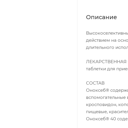
Описание
Высокоселективны
действием на осн
длительного испо
ЛЕКАРСТВЕННАЯ
таблетки для прие
СОСТАВ
Оноксеб® содержи
вспомогательные в
кросповидон, коп
пищевые, красите
Оноксеб® 40 содер