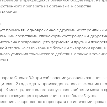
ем препарата прекращают, применяют общие меры, напр
рственного препарата из организма, и средства
 терапии.
Е
ует применять одновременно с другими нестероидными
льными средствами, глюкокортикостероидами, диурети
иотензин превращающего фермента и другими лекарс
кой степенью связывания с белками сыворотки крови, и
ного усиления токсического действия, а также в течение
мены.
епарата Оноксеб® при соблюдении условий хранения в 
ителя – 2 года с даты производства, после вскрытия пе
) – 4 месяца, неиспользованную часть таблетки можно х
е до следующего применения, но не более 5 суток.
енение лекарственного препарата по истечении срока г