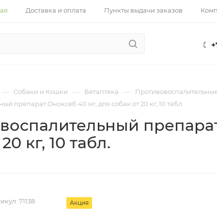
ная
Доставка и оплата
Пункты выдачи заказов
Ком
+
—
—
—
Собаки и Кошки
Ветаптека
Противовоспалительны
й препарат Оноксеб 40 мг, для собак от 20 кг, 10 табл.
воспалительный препарат 
20 кг, 10 табл.
икул:
71138
Акция