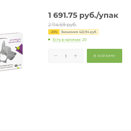
1 691.75
руб.
/упак
2 114.69
руб.
-
20
%
Экономия
422.94
руб.
Есть в наличии
: 20
В КОРЗИНУ