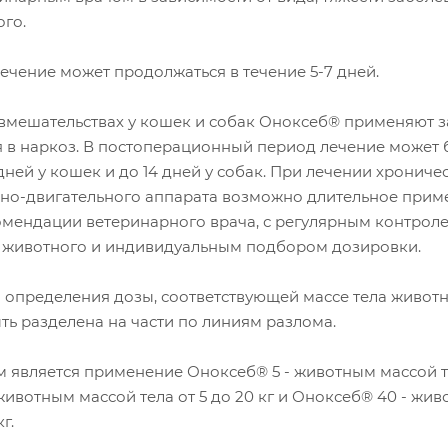
ого.
лечение может продолжаться в течение 5-7 дней.
вмешательствах у кошек и собак Оноксеб® применяют з
я в наркоз. В постоперационный период лечение может 
дней у кошек и до 14 дней у собак. При лечении хрониче
но-двигательного аппарата возможно длительное прим
омендации ветеринарного врача, с регулярным контрол
 животного и индивидуальным подбором дозировки.
 определения дозы, соответствующей массе тела животн
ть разделена на части по линиям разлома.
 является применение Оноксеб® 5 - животным массой т
 животным массой тела от 5 до 20 кг и Оноксеб® 40 - жи
г.