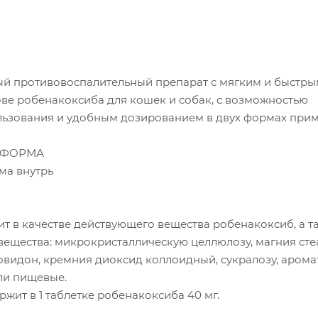
й противовоспалительный препарат с мягким и быстры
ове робенакоксиба для кошек и собак, с возможностью
льзования и удобным дозированием в двух формах прим
 ФОРМА
ма внутрь
т в качестве действующего вещества робенакоксиб, а т
ещества: микрокристаллическую целлюлозу, магния стеа
овидон, кремния диоксид коллоидный, сукралозу, аром
ли пищевые.
жит в 1 таблетке робенакоксиба 40 мг.