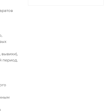
аратов
о,
вых
 вывихи),
й период.
ого
янным
я