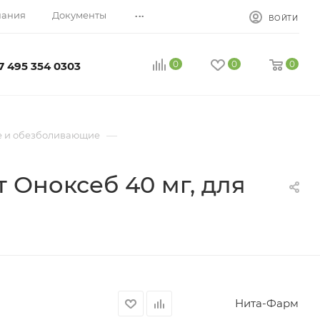
...
пания
Документы
ВОЙТИ
0
0
0
7 495 354 0303
—
е и обезболивающие
Оноксеб 40 мг, для
Нита-Фарм