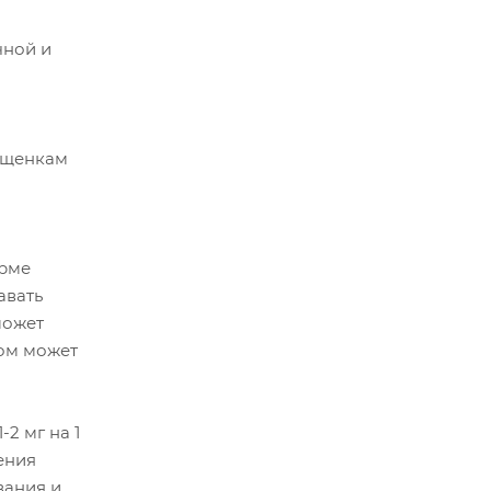
чной и
 щенкам
орме
авать
может
ом может
2 мг на 1
ения
вания и