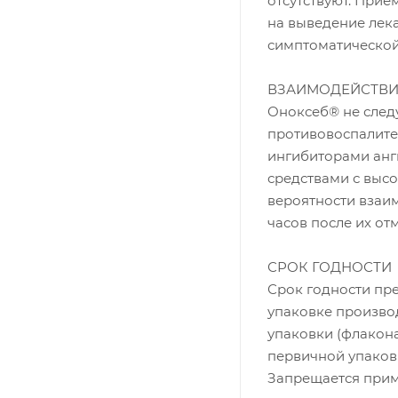
отсутствуют. При
на выведение лека
симптоматической
ВЗАИМОДЕЙСТВИ
Оноксеб® не след
противовоспалите
ингибиторами анг
средствами с высо
вероятности взаим
часов после их от
СРОК ГОДНОСТИ
Срок годности пр
упаковке производ
упаковки (флакона
первичной упаковк
Запрещается прим