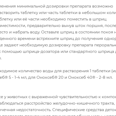
менения минимальной дозировки препарата возможно
створить таблетку или часть таблетки в небольшом кол
аблетку или её части необходимо поместить в шприц
вместимости, предварительно вынув шток поршня, после
есто и набрать воду. Оставьте шприц в состоянии покоя н
йденного времени встряхните шприц до получения одн
иде задают необходимую дозировку препарата пероральн
с помощью шприца-дозатора или стандартного шприца 
.
одимое количество воды для растворения 1 таблетки (и
еб® 5 - 1-4 мл, для Оноксеб® 20 и Оноксеб 40® - 2-8 мл.
е у животных с выраженной чувствительностью к компо
наблюдаться расстройство желудочно-кишечного тракта,
очечная недостаточность. Специфические средства дето