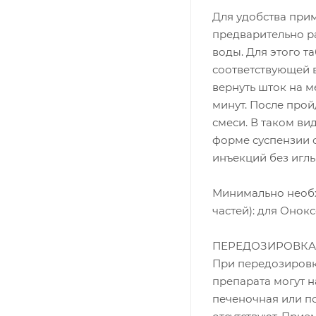
Для удобства при
предварительно ра
воды. Для этого т
соответствующей 
вернуть шток на м
минут. После про
смеси. В таком в
форме суспензии 
инъекций без иглы
Минимально необх
частей): для Онокс
ПЕРЕДОЗИРОВКА
При передозировк
препарата могут 
печеночная или п