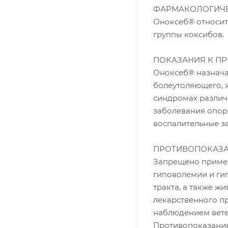
ФАРМАКОЛОГИЧЕ
Оноксеб® относит
группы коксибов.
ПОКАЗАНИЯ К П
Оноксеб® назнача
болеутоляющего, 
синдромах различ
заболевания опорн
воспалительные з
ПРОТИВОПОКАЗ
Запрещено примен
гиповолемии и ги
тракта, а также ж
лекарственного п
наблюдением вете
Противопоказани