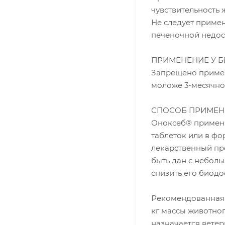
чувствительность 
Не следует приме
печеночной недос
ПРИМЕНЕНИЕ У 
Запрещено приме
моложе 3-месячног
СПОСОБ ПРИМЕН
Оноксеб® применя
таблеток или в фо
лекарственный пр
быть дан с небол
снизить его биодо
Рекомендованная с
кг массы животног
назначается ветер