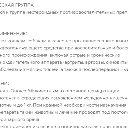
СКАЯ ГРУППА
ся к группе нестероидных противовоспалительных преп
РИМЕНЕНИЮ
ют кошкам, собакам в качестве противовоспалительног
жаропонижающего средства при воспалительных и боле
ного происхождения, включая острые и хронические
о-двигательного аппарата (артриты, артрозы, синовиты,
аболевания мягких тканей, а также в послеоперационны
АНИЯ
ять Оноксеб® животным в состоянии дегидратации,
потензии, страдающих изъязвлением желудочно-кишечн
ивотным до 1 кг. При крайней необходимости назначения
репарата таким животным лечение проводят под посто
ринарного врача.
ем к применению является индивидуальная повышенна