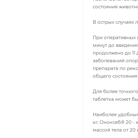
состояния животн
В острых случаях 
При оперативных 
минут до введени
продолжено до 11 
заболеваний опор
препарата по рек
общего состояния
Для более точного
таблетка может бы
Наиболее удобным
кг, Оноксеб® 20 -
массой тела от 20 к