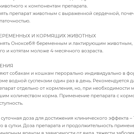
животного к компонентам препарата.
нять препарат животным с выраженной сердечной, поче
таточностью.
БЕРЕМЕННЫХ И КОРМЯЩИХ ЖИВОТНЫХ
нять Оноксеб® беременным и лактирующим животным,
о и котятам моложе 4-месячного возраста.
ЕНИЯ
ют собакам и кошкам перорально индивидуально в ф
рме водной суспензии один раз в день. Рекомендуется д
епарат отдельно от кормления, но, при необходимости 
ьшим количеством корма. Применение препарата с корм
ступность.
уточная доза для достижения клинического эффекта – 1-
о в сутки. Доза препарата и продолжительность примен
инарным врачом в зависимости от вида, тяжести заболе