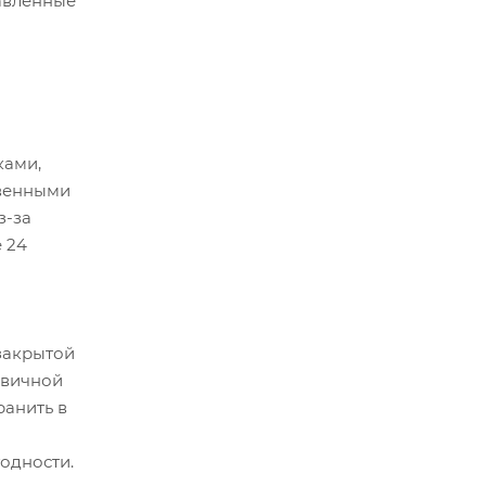
авленные
ками,
твенными
з-за
 24
закрытой
рвичной
ранить в
одности.