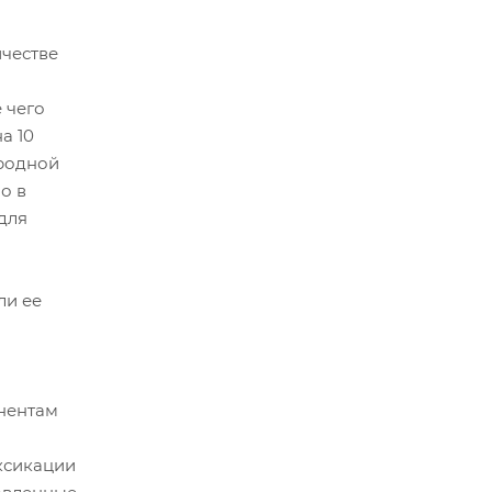
ичестве
 чего
а 10
ородной
о в
для
ли ее
нентам
ксикации