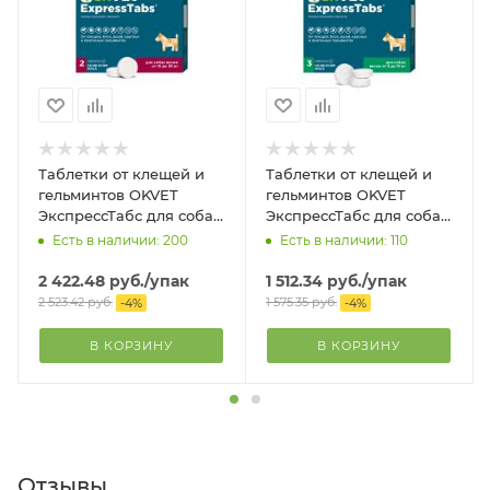
Таблетки от клещей и
Таблетки от клещей и
гельминтов OKVET
гельминтов OKVET
ЭкспрессТабс для собак
ЭкспрессТабс для собак
от 15 кг до 30 кг со
от 5 кг до 15 кг со вкусом
Есть в наличии: 200
Есть в наличии: 110
вкусом мяса, 2таб.
мяса, 3таб.
2 422.48
руб.
/упак
1 512.34
руб.
/упак
2 523.42
руб.
1 575.35
руб.
-
4
%
-
4
%
В КОРЗИНУ
В КОРЗИНУ
Отзывы