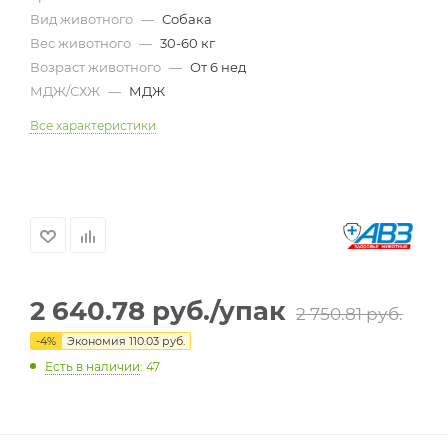
Вид животного
—
Собака
Вес животного
—
30-60 кг
Возраст животного
—
От 6 нед
МДЖ/СХЖ
—
МДЖ
Все характеристики
2 640.78
руб.
/упак
2 750.81
руб.
-
4
%
Экономия
110.03
руб.
Есть в наличии
: 47