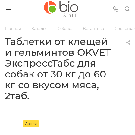
—
—
—
—
Главная
Каталог
Собака
Ветаптека
Средства 
Таблетки от клещей
и гельминтов OKVET
ЭкспрессТабс для
собак от 30 кг до 60
кг со вкусом мяса,
2таб.
Акция