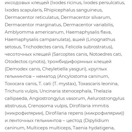
иксодовых клещей (Ixodes ricinus, Ixodes persulcatus,
Ixodes scapularis, Rhipicephalus sanguineus,
Dermacentor reticulatus, Dermacentor silvarum,
Dermacentor marginatus, Dermacentor variabilis,
Amblyomma americanum, Haemaphysalis flava,
Haemaphysalis campanulata), вшей (Linognathus
setosus, Trichodectes canis, Felicola subrostratus),
чесоточных клещей (Sarcoptes canis, Notoedres cati,
Otodectos cynotis), тромбидиформных клещей
(Demodex canis, Cheyletiella yasguri), круглых
гельминтов – нематод (Ancylostoma caninum,
Toxocara canis, T. cati (T. mystax), Toxascaris leonina,
Trichuris vulpis, Uncinaria stenocephala, Thelazia
callipaeda, Angiostrongylus vasorum, Aelurostrongylus
abstrusus, Crenosoma vulpis, Dirofilaria immitis
(микрофилярии), Dirofilaria repens (микрофилярии))
и ленточных гельминтов – цестод (Dipylidium
caninum, Multiceps multiceps, Taenia hydatigena,