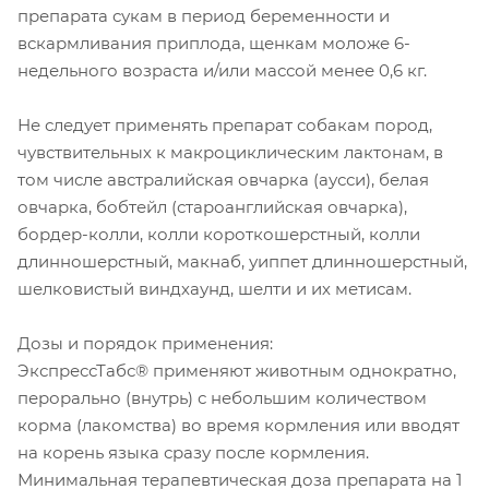
препарата сукам в период беременности и
вскармливания приплода, щенкам моложе 6-
недельного возраста и/или массой менее 0,6 кг.
Не следует применять препарат собакам пород,
чувствительных к макроциклическим лактонам, в
том числе австралийская овчарка (аусси), белая
овчарка, бобтейл (староанглийская овчарка),
бордер-колли, колли короткошерстный, колли
длинношерстный, макнаб, уиппет длинношерстный,
шелковистый виндхаунд, шелти и их метисам.
Дозы и порядок применения:
ЭкспрессТабс® применяют животным однократно,
перорально (внутрь) с небольшим количеством
корма (лакомства) во время кормления или вводят
на корень языка сразу после кормления.
Минимальная терапевтическая доза препарата на 1