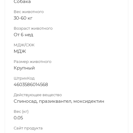
Собака
Вес животного
30-60 кг
Возраст животного
От 6 нед
МДЖ/СХЖ
МДЖ
Размер животного
Крупный
ШтрихКод
4603586014568
Действующее вещество
Спиносад, празиквантел, моксидектин
Вес (кг)
0.05
Сайт продукта