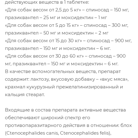
действующих веществ в 1 таблетке:
«Для собак весом от 2,5 до 5 кг» – спиносад – 150 мг,
празиквантел – 25 мг и моксидектин – 1 мг
«Для собак весом от 5 до 15 кг» – спиносад – 300 мг,
празиквантел – 50 мг и моксидектин – 2 мг
«Для собак весом от 15 до 30 кг» – спиносад – 900 мг,
празиквантел – 150 мг и моксидектин – 6 мг.
«Для собак весом от 30 до 60 кг» – спиносад – 900
мг, празиквантел – 150 мг и моксидектин – 6 мг.
В качестве вспомогательных веществ, препарат
содержит: лактозу, вкусовую добавку – «вкус мяса»,
крахмал кукурузный прежелатинизированный и
кальция стеарат.
Входящие в состав препарата активные вещества
обеспечивают широкий спектр его
противопаразитарного действия в отношении: блох
(Ctenocephalides canis, Ctenocephalides felis),