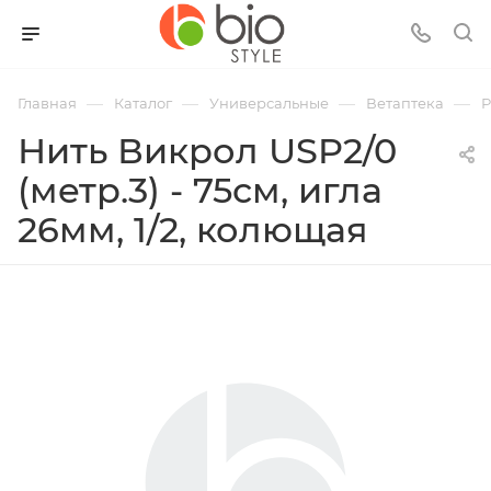
—
—
—
—
Главная
Каталог
Универсальные
Ветаптека
Р
Нить Викрол USP2/0
(метр.3) - 75см, игла
26мм, 1/2, колющая