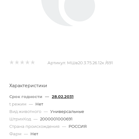
Артикул:
МШв20.3.75.26.12к /691
Характеристики
Срок годности
—
28.02.2031
t режим
—
Нет
Вид животного
—
Универсальные
ШтрихКод
—
2000001000691
Страна происхождения
—
РОССИЯ
Фарм
—
Нет