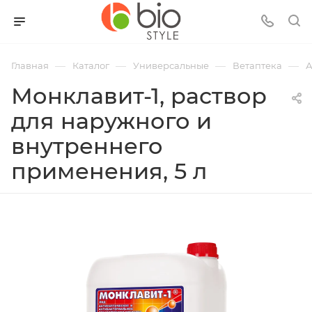
—
—
—
—
Главная
Каталог
Универсальные
Ветаптека
А
Монклавит-1, раствор
для наружного и
внутреннего
применения, 5 л