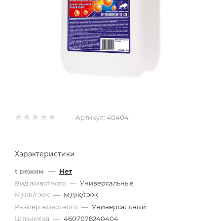
Артикул:
40404
Характеристики
t режим
—
Нет
Вид животного
—
Универсальные
МДЖ/СХЖ
—
МДЖ/СХЖ
Размер животного
—
Универсальный
ШтрихКод
—
4607078240404