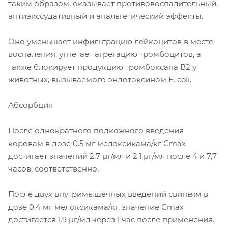
таким образом, оказывает противовоспалительный,
антиэкссудативный и анальгетический эффекты.
Оно уменьшает инфильтрацию лейкоцитов в месте
воспаления, угнетает агрегацию тромбоцитов, а
также блокирует продукцию тромбоксана В2 у
животных, вызываемого эндотоксином Е. coli.
Абсорбция
После однократного подкожного введения
коровам в дозе 0.5 мг мелоксикама/кг Сmах
достигает значений 2.7 µг/мл и 2.1 µг/мл после 4 и 7,7
часов, соответственно.
После двух внутримышечных введений свиньям в
дозе 0.4 мг мелоксикама/кг, значение Сmах
достигается 1.9 µг/мл через 1 час после применения.