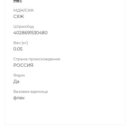
Нет
МДЖ/СХЖ
СХЖ
ШтрихКод
4028691530480
Вес (кг)
0.05
Страна происхождения
РОССИЯ
Фарм
Да
Базовая единица
флак