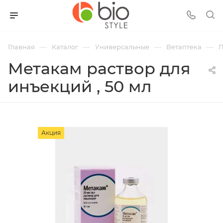
—
—
—
—
Главная
Каталог
Универсальные
Ветаптека
П
Метакам раствор для
инъекций , 50 мл
Акция