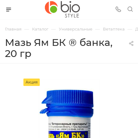
—
—
—
—
Главная
Каталог
Универсальные
Ветаптека
Д
Мазь Ям БК ® банка,
20 гр
Акция