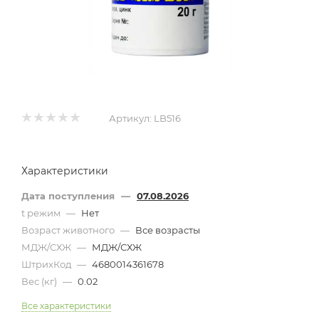
Артикул:
LB516
Характеристики
Дата поступления
—
07.08.2026
t режим
—
Нет
Возраст животного
—
Все возрасты
МДЖ/СХЖ
—
МДЖ/СХЖ
ШтрихКод
—
4680014361678
Вес (кг)
—
0.02
Все характеристики