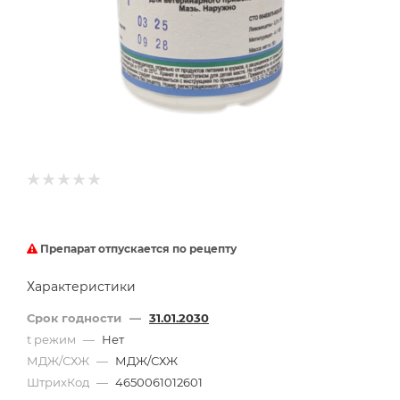
Препарат отпускается по рецепту
Характеристики
Срок годности
—
31.01.2030
t режим
—
Нет
МДЖ/СХЖ
—
МДЖ/СХЖ
ШтрихКод
—
4650061012601