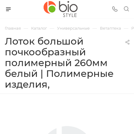
—
—
—
—
Главная
Каталог
Универсальные
Ветаптека
Р
Лоток большой
почкообразный
полимерный 260мм
белый | Полимерные
изделия,