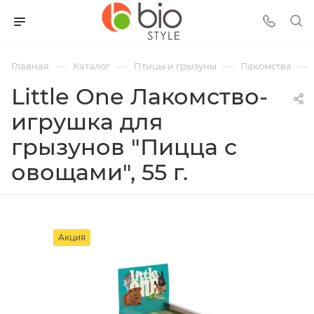
—
—
—
—
Главная
Каталог
Птицы и грызуны
Лакомства
Little One Лакомство-
игрушка для
грызунов "Пицца с
овощами", 55 г.
Акция