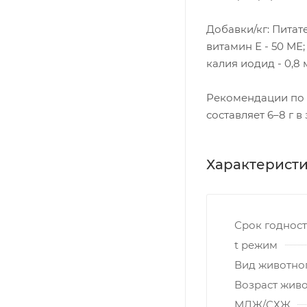
Добавки/кг: Питат
витамин Е - 50 МЕ; 
калия иодид - 0,8 м
Рекомендации по 
составляет 6–8 г в
Характерист
Срок годнос
t режим
Вид животно
Возраст жив
МДЖ/СХЖ