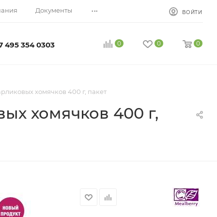
...
пания
Документы
ВОЙТИ
0
0
0
7 495 354 0303
карликовых хомячков 400 г, пакет
вых хомячков 400 г,