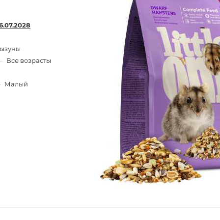
6.07.2028
рызуны
—
Все возрасты
—
Малый