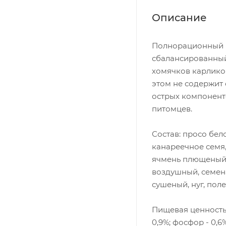
Описание
Полнорационный к
сбалансированный
хомячков карлико
этом не содержит
острых компонент
питомцев.
Состав: просо бел
канареечное семя,
ячмень плющеный,
воздушный, семен
сушеный, нуг, пол
Пищевая ценность: б
0,9%; фосфор - 0,6