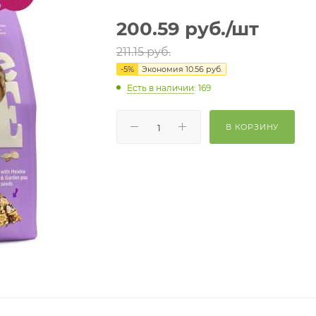
200.59
руб.
/шт
211.15
руб.
-
5
%
Экономия
10.56
руб.
Есть в наличии
: 169
В КОРЗИНУ