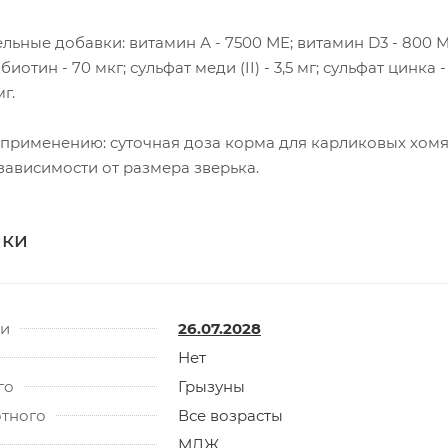
ельные добавки: витамин А - 7500 МЕ; витамин D3 - 800 М
биотин - 70 мкг; сульфат меди (II) - 3,5 мг; сульфат цинка - 
г.
применению: cуточная доза корма для карликовых хом
 зависимости от размера зверька.
ики
ти
26.07.2028
Нет
го
Грызуны
отного
Все возрасты
МДЖ