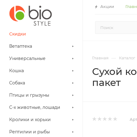
Акции
Глав
Скидки
Ветаптека
—
Главная
Каталог
Универсальные
Сухой ко
Кошка
пакет
Собака
Птицы и грызуны
С-х животные, лошади
Арт
Кролики и хорьки
Рептилии и рыбы