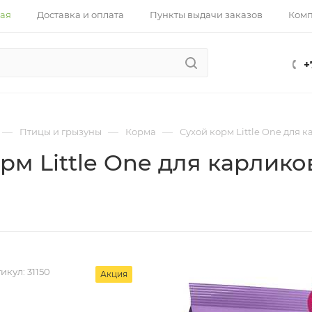
ная
Доставка и оплата
Пункты выдачи заказов
Ком
+
—
—
—
Птицы и грызуны
Корма
Сухой корм Little One для 
рм Little One для карлико
икул:
31150
Акция