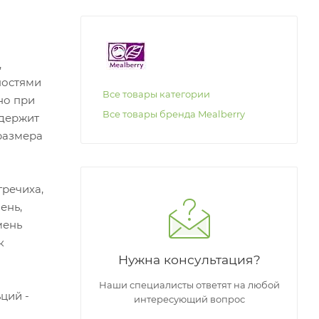
,
ностями
Все товары категории
но при
Все товары бренда Mealberry
одержит
размера
гречиха,
ень,
мень
к
Нужна консультация?
Наши специалисты ответят на любой
ьций -
интересующий вопрос