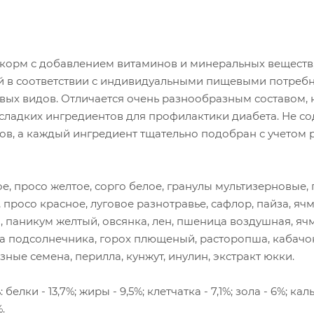
орм с добавлением витаминов и минеральных веществ
 в соответствии с индивидуальными пищевыми потреб
вых видов. Отличается очень разнообразным составом, 
 сладких ингредиентов для профилактики диабета. Не с
ов, а каждый ингредиент тщательно подобран с учетом 
ое, просо желтое, сорго белое, гранулы мультизерновые, 
 просо красное, луговое разнотравье, сафлор, пайза, ячм
 паникум желтый, овсянка, лен, пшеница воздушная, яч
а подсолнечника, горох плющеный, расторопша, кабачо
езные семена, перилла, кунжут, инулин, экстракт юкки.
елки - 13,7%; жиры - 9,5%; клетчатка - 7,1%; зола - 6%; кал
%.