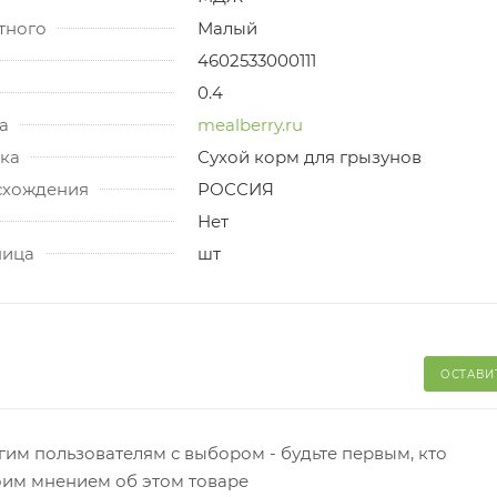
тного
Малый
4602533000111
0.4
а
mealberry.ru
ка
Сухой корм для грызунов
схождения
РОССИЯ
Нет
ница
шт
ОСТАВИ
гим пользователям с выбором - будьте первым, кто
оим мнением об этом товаре