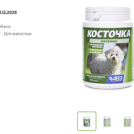
1.12.2026
обака
—
Для взрослых
—