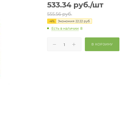
533.34
руб.
/шт
555.56
руб.
-
4
%
Экономия
22.22
руб.
Есть в наличии
: 8
В КОРЗИНУ