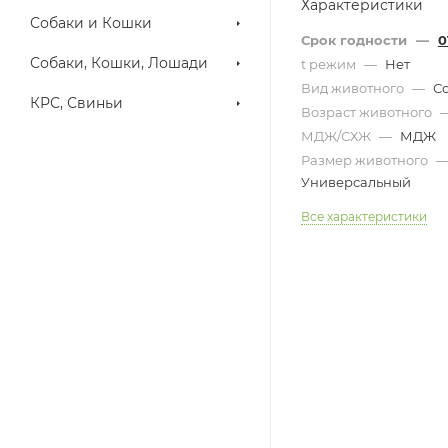
Характеристики
Собаки и Кошки
Срок годности
—
0
Собаки, Кошки, Лошади
t режим
—
Нет
Вид животного
—
С
КРС, Свиньи
Возраст животного
МДЖ/СХЖ
—
МДЖ
Размер животного
Универсальный
Все характеристики