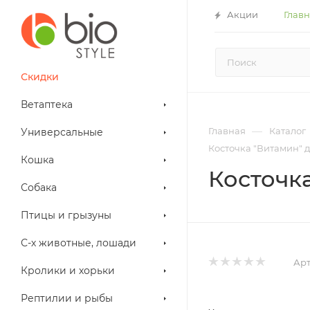
Акции
Глав
Скидки
Ветаптека
—
Главная
Каталог
Универсальные
Косточка "Витамин" д
Кошка
Косточка
Собака
Птицы и грызуны
С-х животные, лошади
Арт
Кролики и хорьки
Рептилии и рыбы