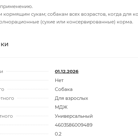
 применению.
 кормящим сукам; собакам всех возрастов, когда для 
полнорационные (сухие или консервированные) корма.
ики
ти
01.12.2026
Нет
го
Собака
отного
Для взрослых
МДЖ
тного
Универсальный
4603586009489
0.2