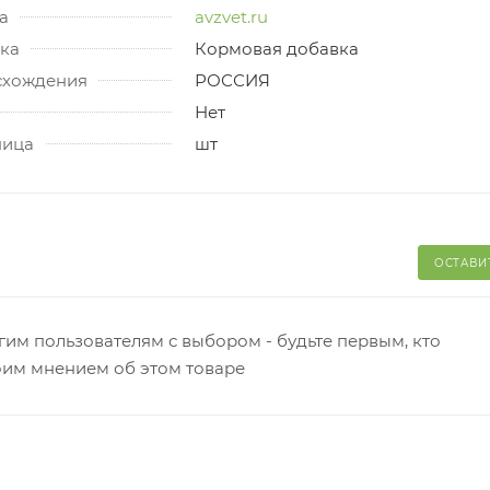
а
avzvet.ru
ка
Кормовая добавка
схождения
РОССИЯ
Нет
ница
шт
ОСТАВИ
гим пользователям с выбором - будьте первым, кто
оим мнением об этом товаре