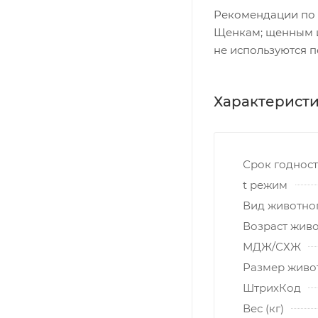
Рекомендации по
Щенкам; щенным и
не используются 
Характерист
Срок годнос
t режим
Вид животно
Возраст жив
МДЖ/СХЖ
Размер живо
ШтрихКод
Вес (кг)