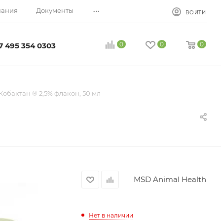
...
пания
Документы
ВОЙТИ
0
0
0
7 495 354 0303
Кобактан ® 2,5% флакон, 50 мл
MSD Animal Health
Нет в наличии