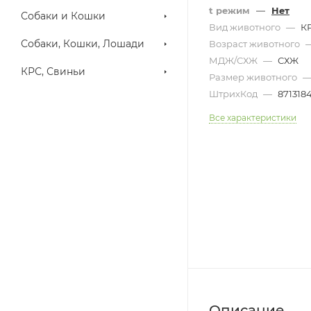
t режим
—
Нет
Собаки и Кошки
Вид животного
—
К
Собаки, Кошки, Лошади
Возраст животного
МДЖ/СХЖ
—
СХЖ
КРС, Свиньи
Размер животного
ШтрихКод
—
871318
Все характеристики
Описание