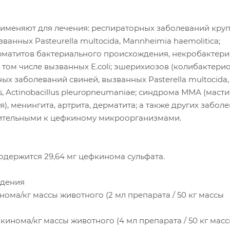
рименяют для лечения: респираторных заболеваний кру
званных Pasteurella multocida, Mannheimia haemolitica;
матитов бактериального происхождения, некробактери
в том числе вызванных E.coli; эшерихиозов (колибактерио
ных заболеваний свиней, вызванных Pasterella multocida,
s, Actinobacillus pleuropneumaniae; синдрома ММА (маст
), менингита, артрита, дерматита; а также других забол
ительными к цефкиному микроорганизмами.
содержится 29,64 мг цефкинома сульфата.
едения
инома/кг массы животного (2 мл препарата / 50 кг массы
ефкинома/кг массы животного (4 мл препарата / 50 кг мас