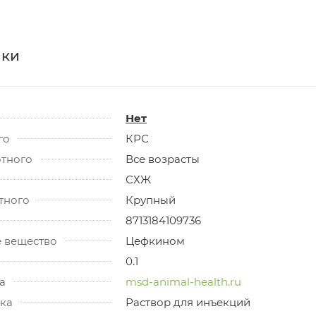
ики
Нет
го
КРС
отного
Все возрасты
СХЖ
тного
Крупный
8713184109736
 вещество
Цефкином
0.1
а
msd-animal-health.ru
ка
Раствор для инъекций