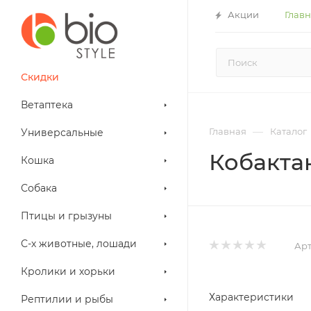
Акции
Глав
Скидки
Ветаптека
—
Главная
Каталог
Универсальные
Кобактан
Кошка
Собака
Птицы и грызуны
С-х животные, лошади
Арт
Кролики и хорьки
Характеристики
Рептилии и рыбы