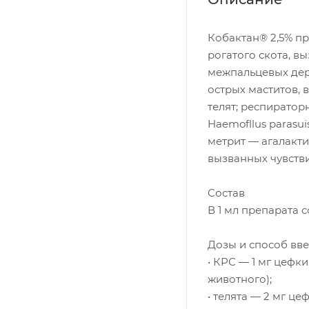
Кобактан® 2,5% п
рогатого скота, вы
межпальцевых дер
острых маститов, 
телят; респиратор
Haemofllus parasui
метрит — агалактия
вызванных чувств
Состав
В 1 мл препарата 
Дозы и способ вв
• КРС — 1 мг цефк
животного);
• телята — 2 мг ц