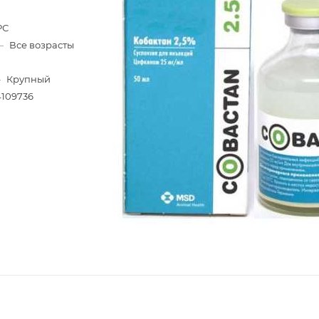
РС
—
Все возрасты
—
Крупный
4109736