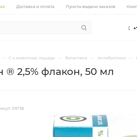
ная
Доставка и оплата
Пункты выдачи заказов
Ком
+
—
—
—
—
С-х животные, лошади
Ветаптека
Антибиотики
 ® 2,5% флакон, 50 мл
икул:
09736