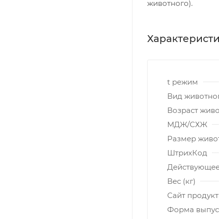
животного).
Характерист
t режим
Вид животно
Возраст жив
МДЖ/СХЖ
Размер живо
ШтрихКод
Действующее
Вес (кг)
Сайт продукт
Форма выпус