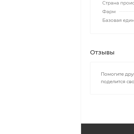
Страна прои
Фарм
Базовая еди
Отзывы
Помогите дру
поделится св