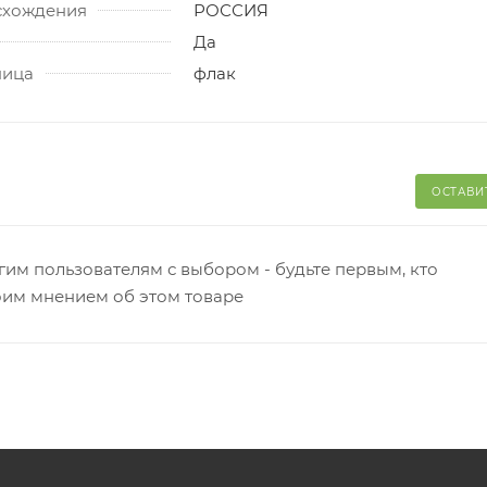
схождения
РОССИЯ
Да
ница
флак
ОСТАВИ
гим пользователям с выбором - будьте первым, кто
оим мнением об этом товаре