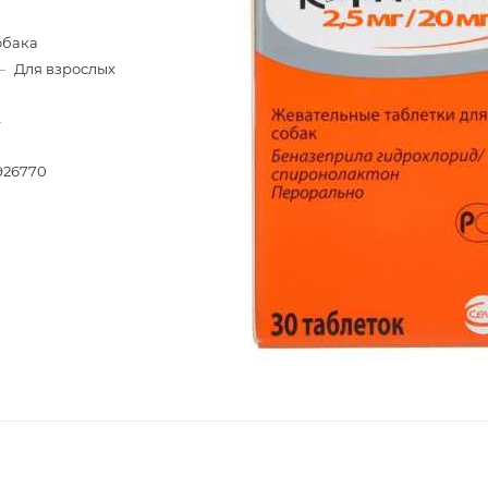
обака
—
Для взрослых
—
2926770