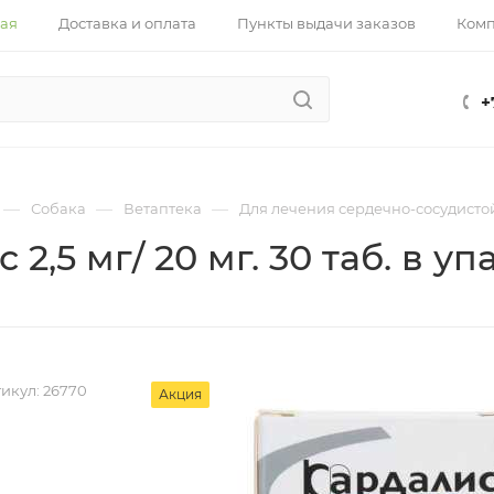
ная
Доставка и оплата
Пункты выдачи заказов
Ком
+
—
—
—
Собака
Ветаптека
Для лечения сердечно-сосудисто
2,5 мг/ 20 мг. 30 таб. в упа
икул:
26770
Акция