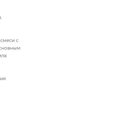
.
смеси с
основным
ила
ния