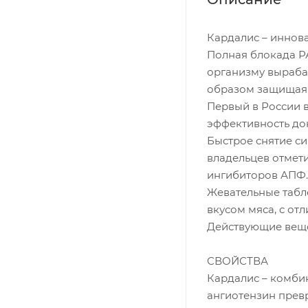
Кардалис – иннов
Полная блокада РА
организму вырабат
образом защищая 
Первый в России 
эффективность до
Быстрое снятие с
владельцев отмет
ингибиторов АПФ.
Жевательные табле
вкусом мяса, с от
Действующие веще
СВОЙСТВА
Кардалис – комби
ангиотензин прев