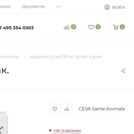
...
пания
Документы
ВОЙТИ
0
0
0
7 495 354 0303
—
й системы
Кардалис 2,5 мг/ 20 мг. 30 таб. в упак.
к.
CEVA Sante Animale
Нет в наличии