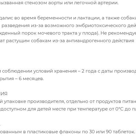
вызванная стенозом аорты или легочной артерии.
алис во время беременности и лактации, а также собак
 разведения из-за возможного эмбриотоксического дей
жденный порок мочевого тракта у плода). Не рекоменду
ат растущим собакам из-за антиандрогенного действия
 соблюдении условий хранения – 2 года с даты производ
рытия – 6 месяцев.
НИЯ
й упаковке производителя, отдельно от продуктов питан
едоступном для детей месте при температуре от 0°С до п
А
ованным в пластиковые флаконы по 30 или 90 таблеток.