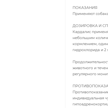
ПОКАЗАНИЯ
Применяют собака
ДОЗИРОВКА И С
Кардалис применя
небольшим колич
кормлением, один 
гидрохлорида и 2 
Продолжительност
животного и тече
регулярного мони
ПРОТИВОПОКАЗ
Противопоказани
индивидуальная чу
гипоадренокортиц