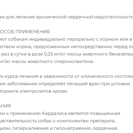
м для лечения хронической сердечной недостаточности
ПОСОБ ПРИМЕНЕНИЯ
ют собакам индивидуально перорально с кормом или в 
еством корма, предложенным непосредственно перед 
раз в сутки в дозе 0,25 мг/кг массы животного беназепр
мг/кг массы животного спиронолактона.
ь курса лечения в зависимости от клинического состоя
ния заболевания определяет лечащий врач при условии
торинга электролитов крови.
АНИЯ
ем к применению Кардалиса является повышенная
вствительность собак к компонентам препарата,
изм, гиперкалиемия и гипонатриемия, сердечная