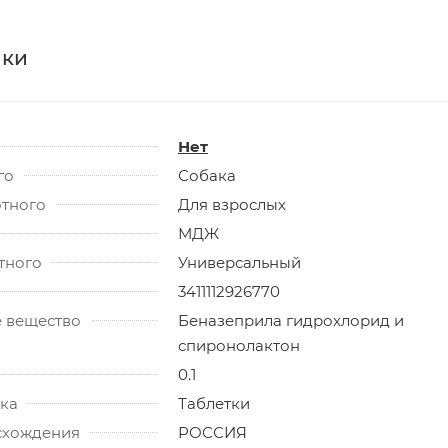
ики
Нет
го
Собака
отного
Для взрослых
МДЖ
тного
Универсальный
3411112926770
 вещество
Беназеприла гидрохлорид и
спиронолактон
0.1
ка
Таблетки
схождения
РОССИЯ