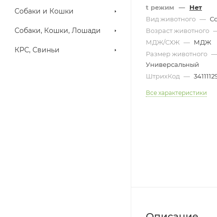
t режим
—
Нет
Собаки и Кошки
Вид животного
—
С
Собаки, Кошки, Лошади
Возраст животного
МДЖ/СХЖ
—
МДЖ
КРС, Свиньи
Размер животного
Универсальный
ШтрихКод
—
341111
Все характеристики
Описание