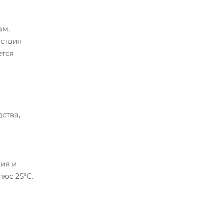
ам,
ствия
ется
ства,
ия и
люс 25°С.