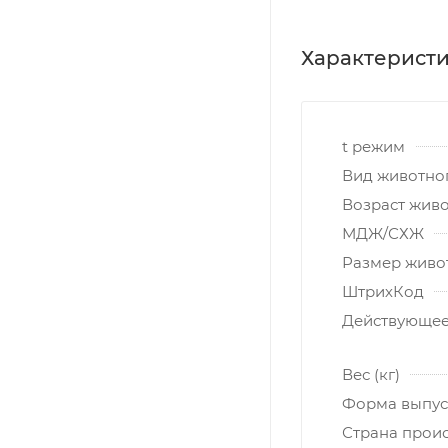
Характерист
t режим
Вид животно
Возраст жив
МДЖ/СХЖ
Размер живо
ШтрихКод
Действующее
Вес (кг)
Форма выпус
Страна прои