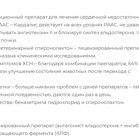
ационный препарат для лечения сердечной недостаточн
АС – Кардалис действует на всех уровнях РААС, не дава
ывать ангиотензин II и блокируя синтез альдостерона, 
почки.
ветеринарный спиронолактон – лицензированный препа
казана клиническими исследованиями.
имптомов ХСН – благодаря комбинации препаратов, 64%
или улучшение состояния животных после перехода с
тки – больше никаких проблем с дачей препаратов – та
личной поедаемостью, даются один раз в день.
ства: беназеприла гидрохлорид и спиронолактон.
нированный препарат (антагонист альдостерона + инги
ращающего фермента (АПФ).