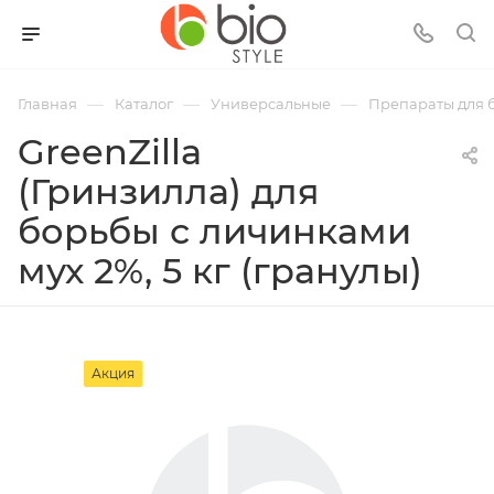
—
—
—
Главная
Каталог
Универсальные
Препараты для 
GreenZilla
(Гринзилла) для
борьбы с личинками
мух 2%, 5 кг (гранулы)
Акция