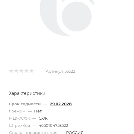
Артикул:
53522
Характеристики
Срок годности
—
29.02.2028
t режим
—
Нет
МДЖ/СХЖ
—
СХЖ
ШтрихКод
—
4650104753522
Страна происхождения
—
РОССИЯ