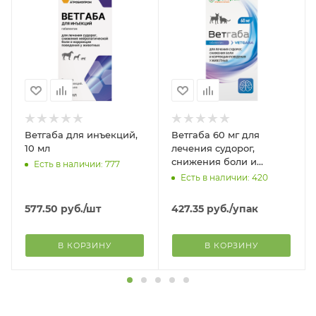
Ветгаба для инъекций,
Ветгаба 60 мг для
10 мл
лечения судорог,
снижения боли и
Есть в наличии: 777
коррекции поведения,
Есть в наличии: 420
10 капсул
577.50
руб.
/шт
427.35
руб.
/упак
В КОРЗИНУ
В КОРЗИНУ