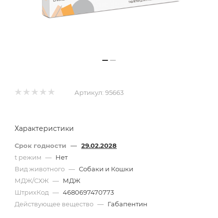
Артикул:
95663
Характеристики
Срок годности
—
29.02.2028
t режим
—
Нет
Вид животного
—
Собаки и Кошки
МДЖ/СХЖ
—
МДЖ
ШтрихКод
—
4680697470773
Действующее вещество
—
Габапентин