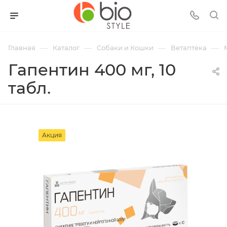
—
—
—
—
Главная
Каталог
Собаки и Кошки
Ветаптека
Гапентин 400 мг, 10
табл.
Акция