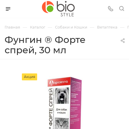
—
—
—
—
Главная
Каталог
Собаки и Кошки
Ветаптека
Фунгин ® Форте
спрей, 30 мл
Акция