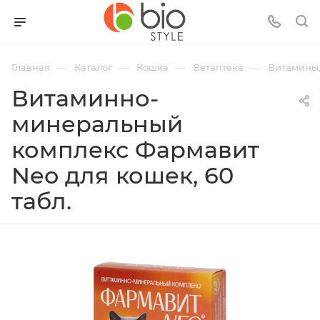
—
—
—
—
Главная
Каталог
Кошка
Ветаптека
Витамины,
Витаминно-
минеральный
комплекс Фармавит
Neo для кошек, 60
табл.