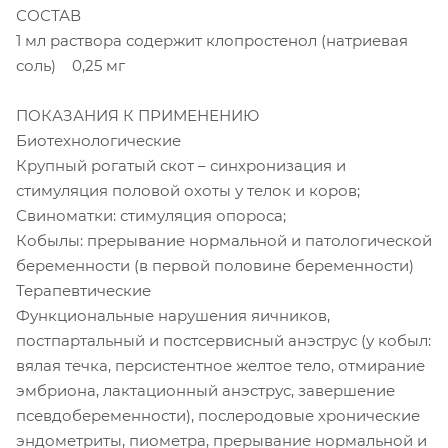
СОСТАВ
1 мл раствора содержит клопростенол (натриевая
соль) 0,25 мг
ПОКАЗАНИЯ К ПРИМЕНЕНИЮ
Биотехнологические
Крупный рогатый скот – синхронизация и
стимуляция половой охоты у телок и коров;
Свиноматки: стимуляция опороса;
Кобылы: прерывание нормальной и патологической
беременности (в первой половине беременности)
Терапевтические
Функциональные нарушения яичников,
постпартальный и постсервисный анэструс (у кобыл:
вялая течка, персистентное желтое тело, отмирание
эмбриона, лактационный анэструс, завершение
псевдобеременности), послеродовые хронические
эндометриты, пиометра, прерывание нормальной и