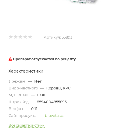
Артикул:
55893
Препарат отпускается по рецепту
Характеристики
t режим
—
Нет
Вид животного
—
Коровы, КРС
МДЖ/СХЖ
—
СХЖ
ШтрихКод
—
8594004855893
Вес (кг)
—
0.11
Сайт продукта
—
bioveta.cz
Все характеристики