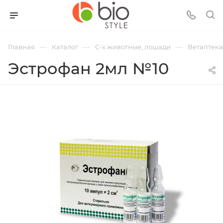
—
—
—
Главная
Каталог
С-х животные, лошади
Ветаптека
Эстрофан 2мл №10