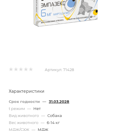
Артикул:
71428
Характеристики
Срок годности
—
31.03.2028
t режим
—
Нет
Вид животного
—
Собака
Вес животного
—
6-14 кг
МДЖ/СХЖ
—
МДЖ