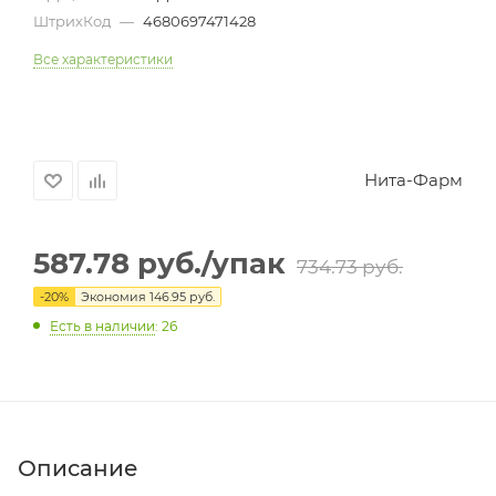
ШтрихКод
—
4680697471428
Все характеристики
Нита-Фарм
587.78
руб.
/упак
734.73
руб.
-
20
%
Экономия
146.95
руб.
Есть в наличии
: 26
Описание