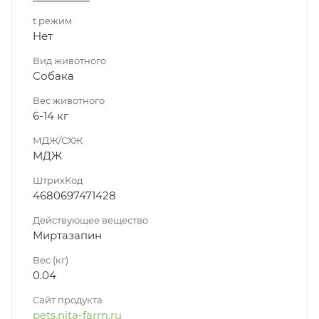
t режим
Нет
Вид животного
Собака
Вес животного
6-14 кг
МДЖ/СХЖ
МДЖ
ШтрихКод
4680697471428
Действующее вещество
Миртазапин
Вес (кг)
0.04
Сайт продукта
pets.nita-farm.ru