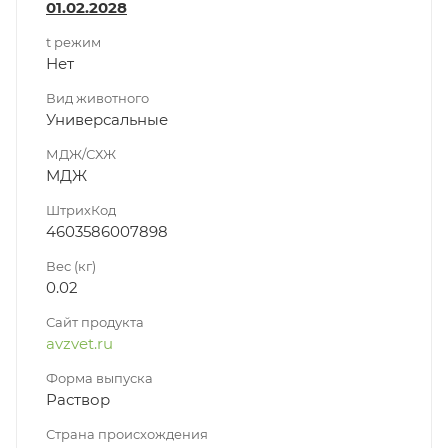
01.02.2028
t режим
Нет
Вид животного
Универсальные
МДЖ/СХЖ
МДЖ
ШтрихКод
4603586007898
Вес (кг)
0.02
Сайт продукта
avzvet.ru
Форма выпуска
Раствор
Страна происхождения