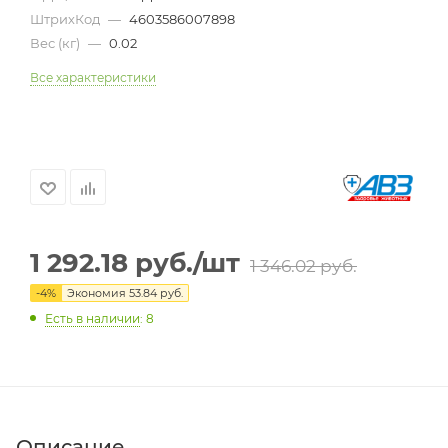
ШтрихКод
—
4603586007898
Вес (кг)
—
0.02
Все характеристики
1 292.18
руб.
/шт
1 346.02
руб.
-
4
%
Экономия
53.84
руб.
Есть в наличии
: 8
Описание