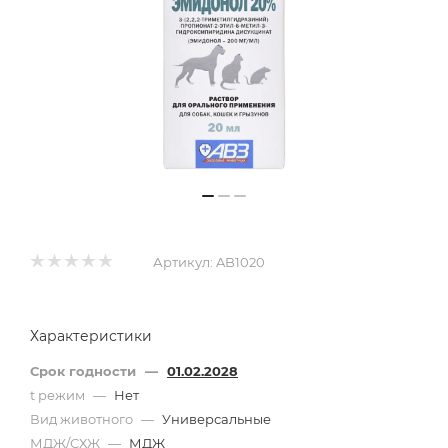
Артикул:
AB1020
Характеристики
Срок годности
—
01.02.2028
t режим
—
Нет
Вид животного
—
Универсальные
МДЖ/СХЖ
—
МДЖ