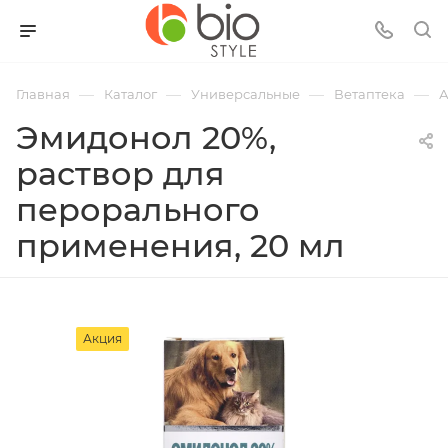
—
—
—
—
Главная
Каталог
Универсальные
Ветаптека
А
Эмидонол 20%,
раствор для
перорального
применения, 20 мл
Акция