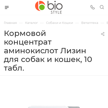
—
—
—
—
Главная
Каталог
Собаки и Кошки
Ветаптека
Кормовой
концентрат
аминокислот Лизин
для собак и кошек, 10
табл.