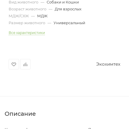
Вид животного
—
Собаки и Кошки
Возраст животного
—
Для взрослых
МДЖ/СХЖ
—
МДЖ
Размер животного
—
Универсальный
Все характеристики
Экохимтех
Описание