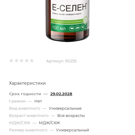
Артикул:
90255
Характеристики
Срок годности
—
29.02.2028
t режим
—
Нет
Вид животного
—
Универсальные
Возраст животного
—
Все возрасты
МДЖ/СХЖ
—
МДЖ/СХЖ
Размер животного
—
Универсальный