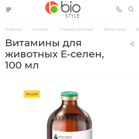
—
—
—
—
Главная
Каталог
Универсальные
Ветаптека
В
Витамины для
животных Е-селен,
100 мл
Акция