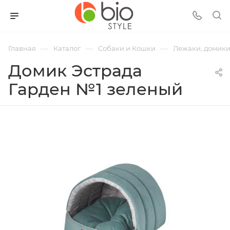
—
—
—
Главная
Каталог
Собаки и Кошки
Лежаки, домик
Домик Эстрада
Гарден №1 зеленый