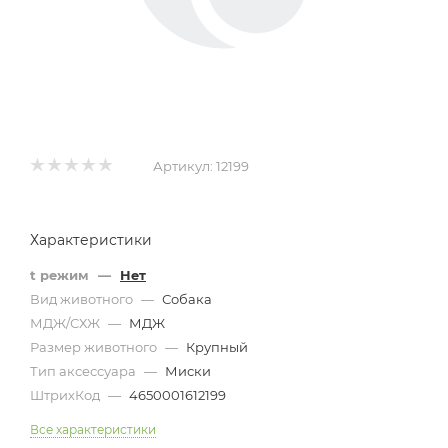
Артикул:
12199
Характеристики
t режим
—
Нет
Вид животного
—
Собака
МДЖ/СХЖ
—
МДЖ
Размер животного
—
Крупный
Тип аксессуара
—
Миски
ШтрихКод
—
4650001612199
Все характеристики