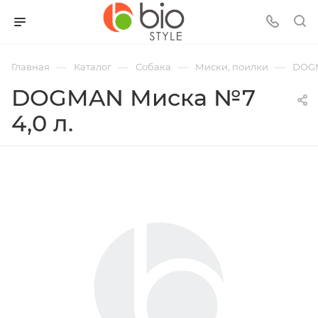
—
—
—
—
Главная
Каталог
Собака
Миски, поилки
DOGM
DOGMAN Миска №7
4,0 л.