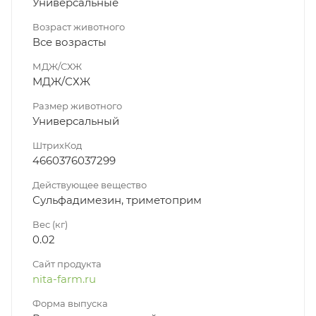
Универсальные
Возраст животного
Все возрасты
МДЖ/СХЖ
МДЖ/СХЖ
Размер животного
Универсальный
ШтрихКод
4660376037299
Действующее вещество
Сульфадимезин, триметоприм
Вес (кг)
0.02
Сайт продукта
nita-farm.ru
Форма выпуска