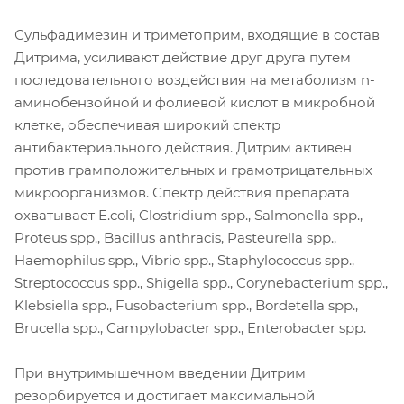
Сульфадимезин и триметоприм, входящие в состав
Дитрима, усиливают действие друг друга путем
последовательного воздействия на метаболизм n-
аминобензойной и фолиевой кислот в микробной
клетке, обеспечивая широкий спектр
антибактериального действия. Дитрим активен
против грамположительных и грамотрицательных
микроорганизмов. Спектр действия препарата
охватывает E.coli, Clostridium spp., Salmonella spp.,
Proteus spp., Bacillus anthracis, Pasteurella spp.,
Haemophilus spp., Vibrio spp., Staphylococcus spp.,
Streptococcus spp., Shigella spp., Corynebacterium spp.,
Klebsiella spp., Fusobacterium spp., Bordetella spp.,
Brucella spp., Campylobacter spp., Enterobacter spp.
При внутримышечном введении Дитрим
резорбируется и достигает максимальной