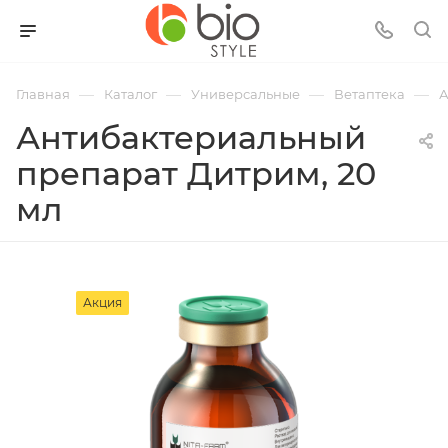
—
—
—
—
Главная
Каталог
Универсальные
Ветаптека
А
Антибактериальный
препарат Дитрим, 20
мл
Акция