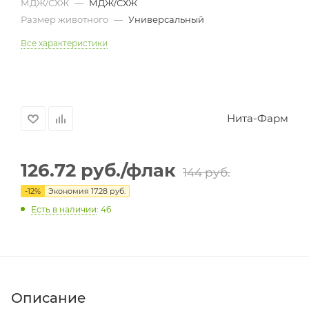
МДЖ/СХЖ
—
МДЖ/СХЖ
Размер животного
—
Универсальный
Все характеристики
Нита-Фарм
126.72
руб.
/флак
144
руб.
-
12
%
Экономия
17.28
руб.
Есть в наличии
: 46
Описание