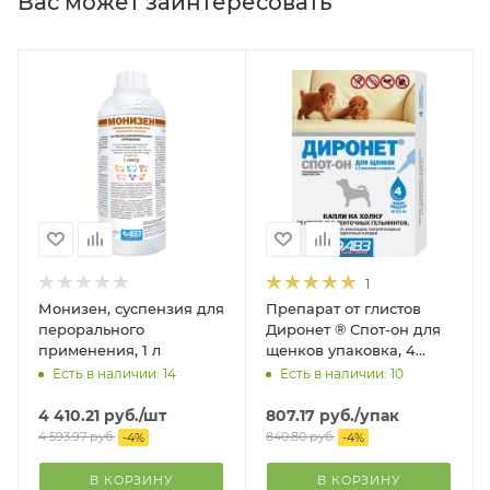
Вас может заинтересовать
1
Монизен, суспензия для
Препарат от глистов
перорального
Диронет ® Спот-он для
применения, 1 л
щенков упаковка, 4
пипетки
Есть в наличии: 14
Есть в наличии: 10
4 410.21
руб.
/шт
807.17
руб.
/упак
4 593.97
руб.
840.80
руб.
-
4
%
-
4
%
В КОРЗИНУ
В КОРЗИНУ