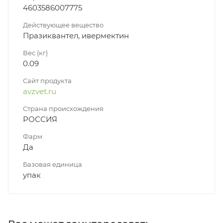
4603586007775
Действующее вещество
Празиквантел, ивермектин
Вес (кг)
0.09
Сайт продукта
avzvet.ru
Страна происхождения
РОССИЯ
Фарм
Да
Базовая единица
упак