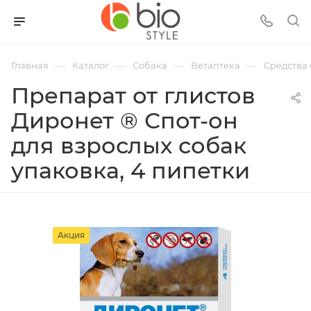
—
—
—
—
Главная
Каталог
Собака
Ветаптека
Средства 
Препарат от глистов
Диронет ® Спот-он
для взрослых собак
упаковка, 4 пипетки
Акция