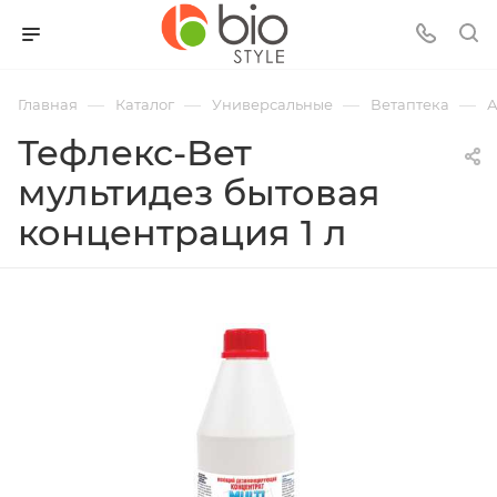
—
—
—
—
Главная
Каталог
Универсальные
Ветаптека
А
Тефлекс-Вет
мультидез бытовая
концентрация 1 л