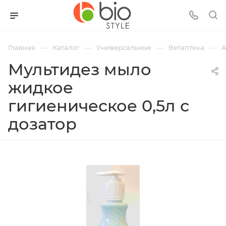
—
—
—
—
Главная
Каталог
Универсальные
Ветаптека
А
Мультидез мыло
жидкое
гигиеническое 0,5л с
дозатор