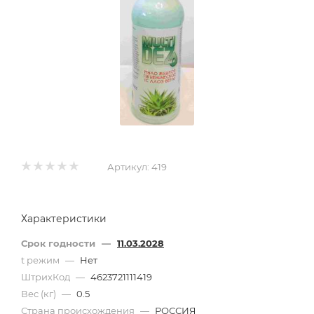
Артикул:
419
Характеристики
Срок годности
—
11.03.2028
t режим
—
Нет
ШтрихКод
—
4623721111419
Вес (кг)
—
0.5
Страна происхождения
—
РОССИЯ