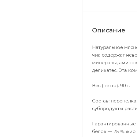
Описание
Натуральное мясн
чиа содержат нев
минералы, аминок
деликатес. Эта ко
Вес (нетто): 90 г.
Состав: перепелка
субпродукты раст
Гарантированные п
белок — 25 %, жир 