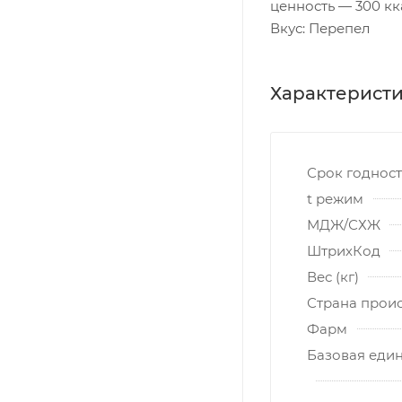
ценность — 300 кк
Вкус: Перепел
Характерист
Срок годнос
t режим
МДЖ/СХЖ
ШтрихКод
Вес (кг)
Страна прои
Фарм
Базовая еди