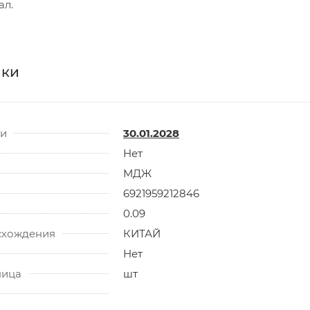
ал.
ики
ти
30.01.2028
Нет
МДЖ
6921959212846
0.09
схождения
КИТАЙ
Нет
ница
шт