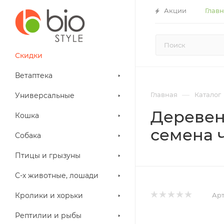
Акции
Глав
Скидки
Ветаптека
—
Главная
Каталог
Универсальные
Деревен
Кошка
семена ч
Собака
Птицы и грызуны
С-х животные, лошади
Арт
Кролики и хорьки
Рептилии и рыбы