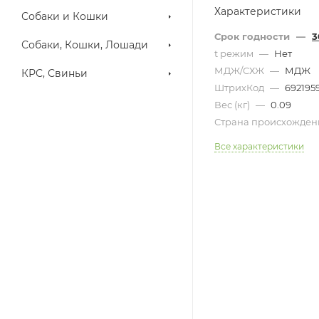
Характеристики
Собаки и Кошки
Срок годности
—
3
Собаки, Кошки, Лошади
t режим
—
Нет
МДЖ/СХЖ
—
МДЖ
КРС, Свиньи
ШтрихКод
—
692195
Вес (кг)
—
0.09
Страна происхожде
Все характеристики