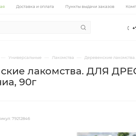
ная
Доставка и оплата
Пункты выдачи заказов
Ком
+
—
—
—
Универсальные
Лакомства
Деревенские лакомства.
ские лакомства. ДЛЯ ДРЕ
иа, 90г
икул:
79212846