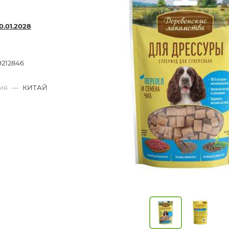
0.01.2028
9212846
ния
—
КИТАЙ