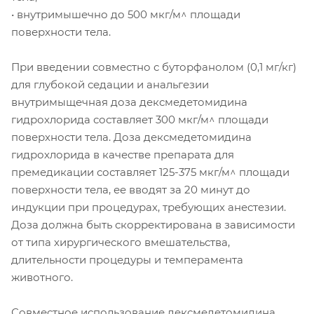
• внутримышечно до 500 мкг/м^ площади
поверхности тела.
При введении совместно с буторфанолом (0,1 мг/кг)
для глубокой седации и анальгезии
внутримыщечная доза дексмедетомидина
гидрохлорида составляет 300 мкг/м^ площади
поверхности тела. Доза дексмедетомидина
гидрохлорида в качестве препарата для
премедикации составляет 125-375 мкг/м^ площади
поверхности тела, ее вводят за 20 минут до
индукции при процедурах, требующих анестезии.
Доза должна быть скорректирована в зависимости
от типа хирургического вмешательства,
длительности процедуры и темперамента
животного.
Совместное использование дексмедетомидина