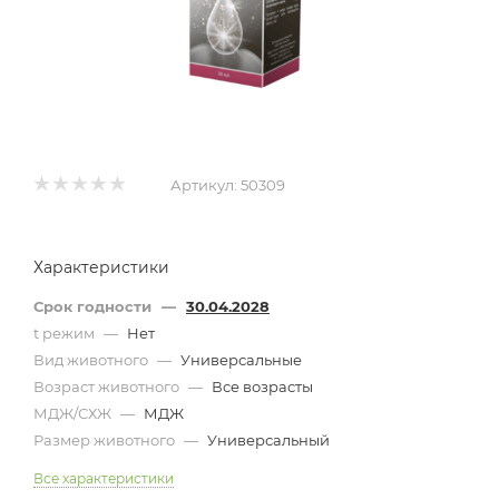
Артикул:
50309
Характеристики
Срок годности
—
30.04.2028
t режим
—
Нет
Вид животного
—
Универсальные
Возраст животного
—
Все возрасты
МДЖ/СХЖ
—
МДЖ
Размер животного
—
Универсальный
Все характеристики