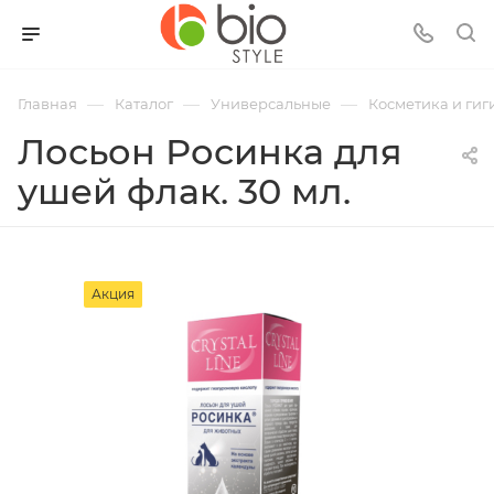
—
—
—
Главная
Каталог
Универсальные
Косметика и гиг
Лосьон Росинка для
ушей флак. 30 мл.
Акция