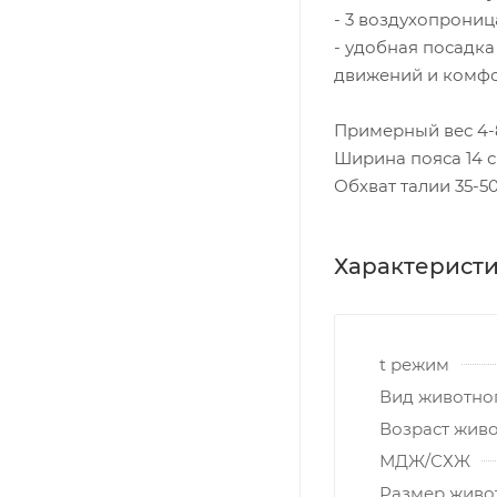
- 3 воздухопрони
- удобная посадка
движений и комфо
Примерный вес 4-
Ширина пояса 14 
Обхват талии 35-5
Характерист
t режим
Вид животно
Возраст жив
МДЖ/СХЖ
Размер живо