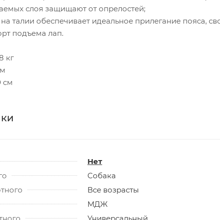
цаемых слоя защищают от опрелостей;
 на талии обеспечивает идеальное прилегание пояса, св
рт подъема лап.
8 кг
см
0 см
ики
Нет
го
Собака
отного
Все возрасты
МДЖ
тного
Универсальный