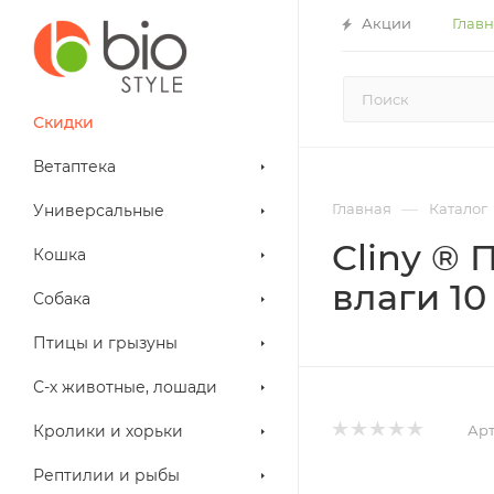
Акции
Глав
Скидки
Ветаптека
—
Главная
Каталог
Универсальные
Cliny ®
Кошка
влаги 10
Собака
Птицы и грызуны
С-х животные, лошади
Арт
Кролики и хорьки
Рептилии и рыбы