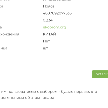
ра
Пояса
4607092077536
0.234
а
ekoprom.org
схождения
КИТАЙ
Нет
ница
шт
ОСТАВИ
гим пользователям с выбором - будьте первым, кто
оим мнением об этом товаре