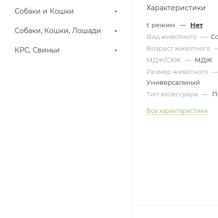
Характеристики
Собаки и Кошки
t режим
—
Нет
Собаки, Кошки, Лошади
Вид животного
—
С
Возраст животного
КРС, Свиньи
МДЖ/СХЖ
—
МДЖ
Размер животного
Универсальный
Тип аксессуара
—
П
Все характеристики