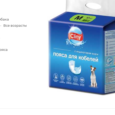
обака
—
Все возрасты
—
ояса