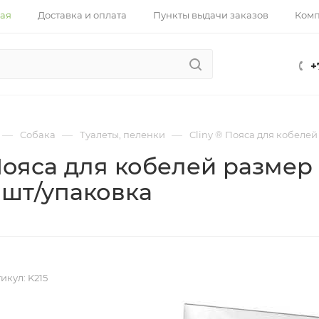
ная
Доставка и оплата
Пункты выдачи заказов
Ком
+
—
—
—
Собака
Туалеты, пеленки
Cliny ® Пояса для кобелей
 Пояса для кобелей размер
 шт/упаковка
икул:
K215