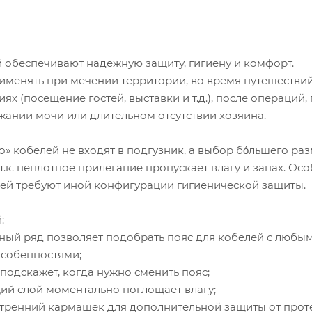
 обеспечивают надежную защиту, гигиену и комфорт.
именять при мечении территории, во время путешествий
ях (посещение гостей, выставки и т.д.), после операций,
жании мочи или длительном отсутствии хозяина.
о» кобелей не входят в подгузник, а выбор бо́льшего ра
т.к. неплотное прилегание пропускает влагу и запах. Ос
ей требуют иной конфигурации гигиенической защиты.
:
ный ряд позволяет подобрать пояс для кобелей с любы
собенностями;
 подскажет, когда нужно сменить пояс;
ий слой моментально поглощает влагу;
утренний кармашек для дополнительной защиты от прот