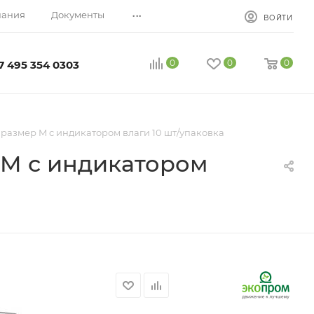
...
пания
Документы
ВОЙТИ
0
0
0
7 495 354 0303
 размер M с индикатором влаги 10 шт/упаковка
 M с индикатором