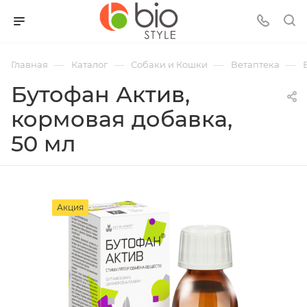
—
—
—
—
Главная
Каталог
Собаки и Кошки
Ветаптека
Бутофан Актив,
кормовая добавка,
50 мл
Акция