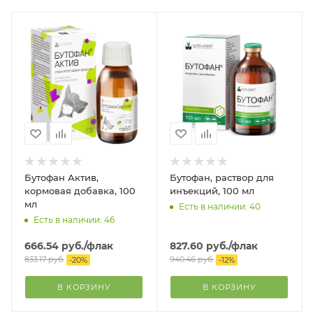
Бутофан Актив,
Бутофан, раствор для
кормовая добавка, 100
инъекций, 100 мл
мл
Есть в наличии: 40
Есть в наличии: 46
666.54
руб.
/флак
827.60
руб.
/флак
833.17
руб.
940.46
руб.
-
20
%
-
12
%
В КОРЗИНУ
В КОРЗИНУ