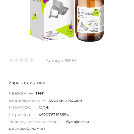
Артикул:
95694
Характеристики
t режим
—
Нет
Вид животного
—
Собаки и Кошки
МДЖ/СХЖ
—
МДЖ
ШтрихКод
—
4620767195694
Действующее вещество
—
Бутафосфан,
цианокобаламин