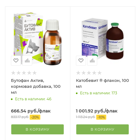
Бутофан Актив,
Катобевит ® флакон, 100
кормовая добавка, 100
мл
мл
Есть в наличии: 173
Есть в наличии: 46
666.54
руб.
/флак
1 001.92
руб.
/флак
833.17
руб.
1 113.24
руб.
-
20
%
-
10
%
В КОРЗИНУ
В КОРЗИНУ