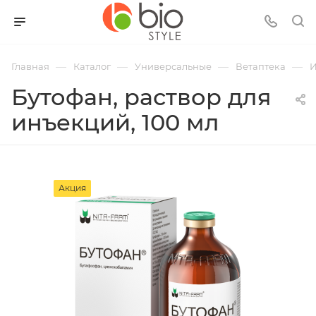
—
—
—
—
Главная
Каталог
Универсальные
Ветаптека
И
Бутофан, раствор для
инъекций, 100 мл
Акция