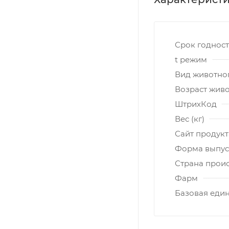
Срок годнос
t режим
Вид животно
Возраст жив
ШтрихКод
Вес (кг)
Сайт продукт
Форма выпус
Страна прои
Фарм
Базовая еди