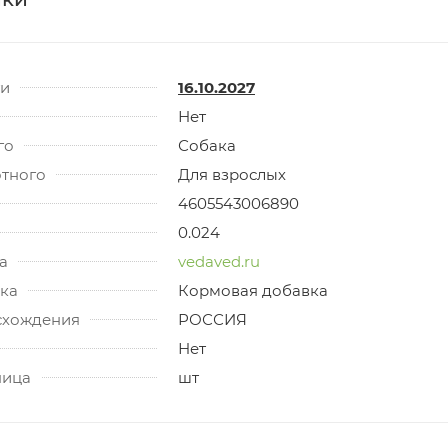
ти
16.10.2027
Нет
го
Собака
отного
Для взрослых
4605543006890
0.024
а
vedaved.ru
ка
Кормовая добавка
схождения
РОССИЯ
Нет
ница
шт