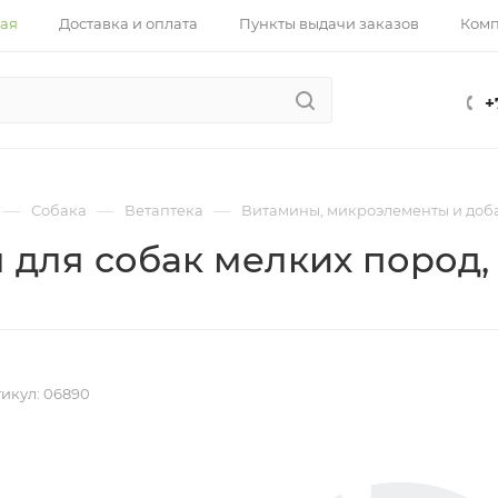
ная
Доставка и оплата
Пункты выдачи заказов
Ком
+
—
—
—
Собака
Ветаптека
Витамины, микроэлементы и доб
для собак мелких пород, 4
икул:
06890