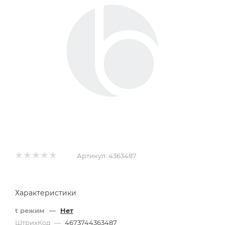
Артикул:
4363487
Характеристики
t режим
—
Нет
ШтрихКод
—
4673744363487