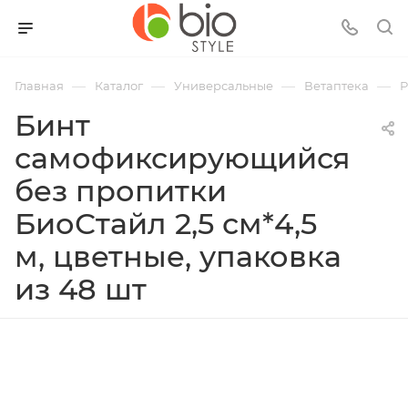
—
—
—
—
Главная
Каталог
Универсальные
Ветаптека
Р
Бинт
самофиксирующийся
без пропитки
БиоСтайл 2,5 см*4,5
м, цветные, упаковка
из 48 шт