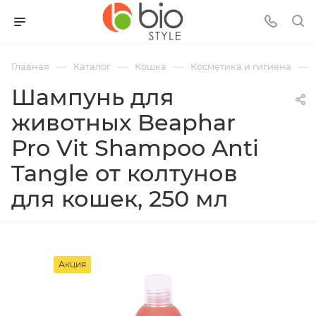
—
—
—
—
Главная
Каталог
Кошка
Косметика и гигиена
Шампунь для
животных Beaphar
Pro Vit Shampoo Anti
Tangle от колтунов
для кошек, 250 мл
Акция