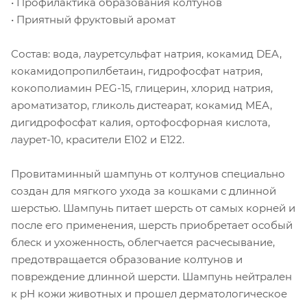
• Профилактика образования колтунов
• Приятный фруктовый аромат
Состав: вода, лауретсульфат натрия, кокамид DEA,
кокамидопропилбетаин, гидрофосфат натрия,
кокополиамин PEG-15, глицерин, хлорид натрия,
ароматизатор, гликоль дистеарат, кокамид МЕА,
дигидрофосфат калия, ортофосфорная кислота,
лаурет-10, красители Е102 и Е122.
Провитаминный шампунь от колтунов специально
создан для мягкого ухода за кошками с длинной
шерстью. Шампунь питает шерсть от самых корней и
после его применения, шерсть приобретает особый
блеск и ухоженность, облегчается расчесывание,
предотвращается образование колтунов и
повреждение длинной шерсти. Шампунь нейтрален
к pН кожи животных и прошел дерматологическое