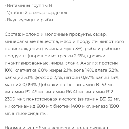
• Витамины группы B
• Удобный размер сердечек
• Вкус курицы и рыбы
Состав: молоко и молочные продукты, сахар,
минеральные вещества, мясо и продукты животного
происхождения (куриная мука 3%), рыба и рыбные
продукты (порошок из трески 2,6%), дрожжи
инактивированные, жиры, злаки. Анализ: протеин
10%, клетчатка 6,8%, жиры 2,1%, зола 14%, влага 3,2%,
кальций 3,1%, фосфор 2,1%, натрий 0,97%, калий 1,3%,
магний 0,091%. Добавки на 1 кг: витамин В1 53 мг,
витамин В2 45 мг, витамин В6 41 мг, витамин В12
2300 мкг, пантотеновая кислота (витамин В5) 52 мг,
никотинамид 680 мг, биотин 1400 мкг, железо 1500
мг, антиоксиданты.
Нормализует обмен веществ и поддерживает