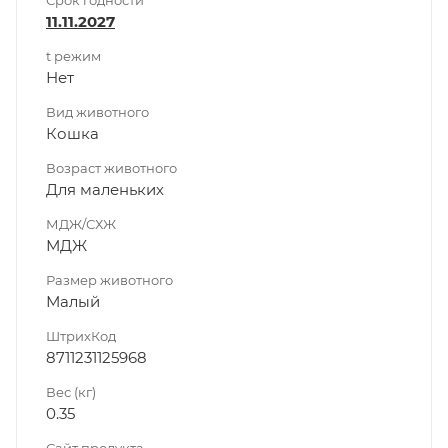
Срок годности
11.11.2027
t режим
Нет
Вид животного
Кошка
Возраст животного
Для маленьких
МДЖ/СХЖ
МДЖ
Размер животного
Малый
ШтрихКод
8711231125968
Вес (кг)
0.35