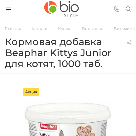
—
—
—
—
Главная
Каталог
Кошка
Ветаптека
Витамины,
Кормовая добавка
Beaphar Kittys Junior
для котят, 1000 таб.
Акция