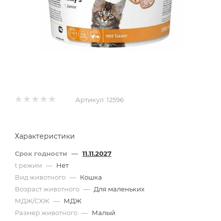
Артикул:
12596
Характеристики
Срок годности
—
11.11.2027
t режим
—
Нет
Вид животного
—
Кошка
Возраст животного
—
Для маленьких
МДЖ/СХЖ
—
МДЖ
Размер животного
—
Малый