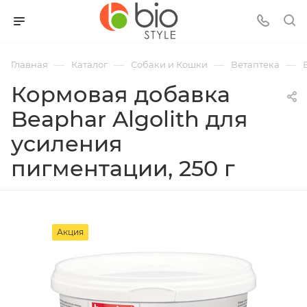
—
—
—
—
Главная
Каталог
Собаки и Кошки
Ветаптека
Кормовая добавка
Beaphar Algolith для
усиления
пигментации, 250 г
Акция