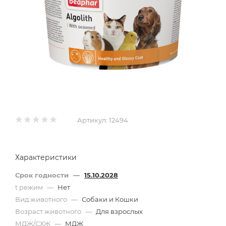
Артикул:
12494
Характеристики
Срок годности
—
15.10.2028
t режим
—
Нет
Вид животного
—
Собаки и Кошки
Возраст животного
—
Для взрослых
МДЖ/СХЖ
—
МДЖ