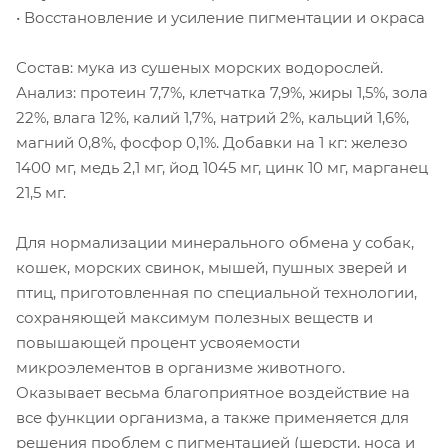
• Восстановление и усиление пигментации и окраса
Состав: мука из сушеных морских водорослей.
Анализ: протеин 7,7%, клетчатка 7,9%, жиры 1,5%, зола
22%, влага 12%, калий 1,7%, натрий 2%, кальций 1,6%,
магний 0,8%, фосфор 0,1%. Добавки на 1 кг: железо
1400 мг, медь 2,1 мг, йод 1045 мг, цинк 10 мг, марганец
21,5 мг.
Для нормализации минерального обмена у собак,
кошек, морских свинок, мышей, пушных зверей и
птиц, приготовленная по специальной технологии,
сохраняющей максимум полезных веществ и
повышающей процент усвояемости
микроэлементов в организме животного.
Оказывает весьма благоприятное воздействие на
все функции организма, а также применяется для
решения проблем с пигментацией (шерсти, носа и