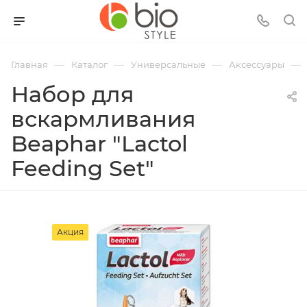
—
—
—
—
Главная
Каталог
Универсальные
Аксессуары
Набор для
вскармливания
Beaphar "Lactol
Feeding Set"
Акция