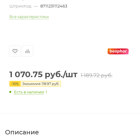
ШтрихКод
—
8711231112463
Все характеристики
1 070.75
руб.
/шт
1 189.72
руб.
-
10
%
Экономия
118.97
руб.
Есть в наличии
: 1
Описание