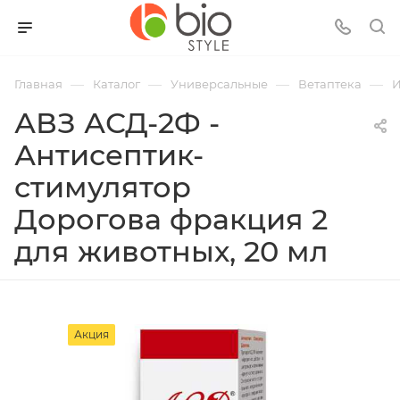
—
—
—
—
Главная
Каталог
Универсальные
Ветаптека
И
АВЗ АСД-2Ф -
Антисептик-
стимулятор
Дорогова фракция 2
для животных, 20 мл
Акция