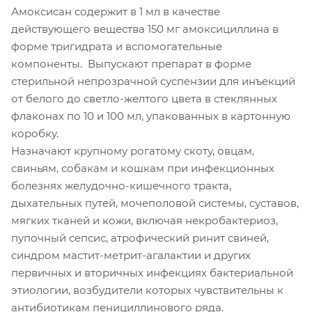
Амоксисан содержит в 1 мл в качестве
действующего вещества 150 мг амоксициллина в
форме тригидрата и вспомогательные
компоненты. Выпускают препарат в форме
стерильной непрозрачной суспензии для инъекций
от белого до светло-желтого цвета в стеклянных
флаконах по 10 и 100 мл, упакованных в картонную
коробку.
Назначают крупному рогатому скоту, овцам,
свиньям, собакам и кошкам при инфекционных
болезнях желудочно-кишечного тракта,
дыхательных путей, мочеполовой системы, суставов,
мягких тканей и кожи, включая некробактериоз,
пупочный сепсис, атрофический ринит свиней,
синдром мастит-метрит-агалактии и других
первичных и вторичных инфекциях бактериальной
этиологии, возбудители которых чувствительны к
антибиотикам пенициллинового ряда.