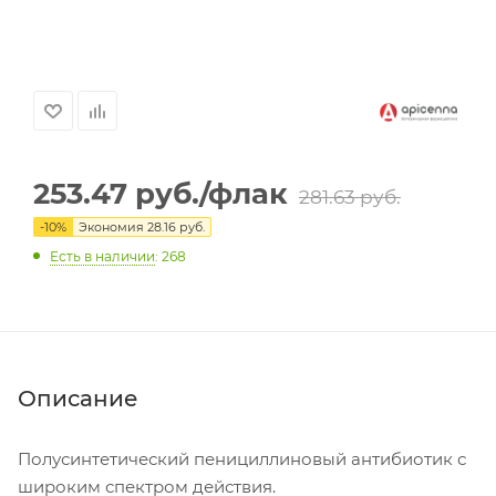
253.47
руб.
/флак
281.63
руб.
-
10
%
Экономия
28.16
руб.
Есть в наличии
: 268
Описание
Полусинтетический пенициллиновый антибиотик с
широким спектром действия.