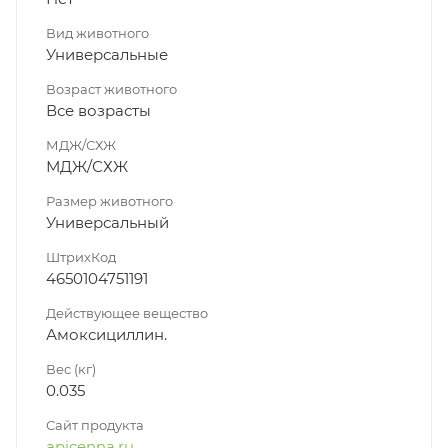
Вид животного
Универсальные
Возраст животного
Все возрасты
МДЖ/СХЖ
МДЖ/СХЖ
Размер животного
Универсальный
ШтрихКод
4650104751191
Действующее вещество
Амоксициллин.
Вес (кг)
0.035
Сайт продукта
apicenna.ru