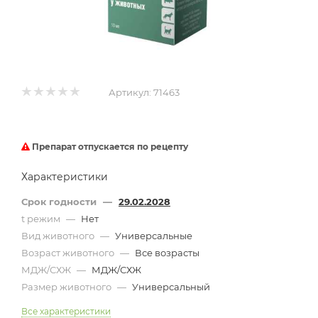
Артикул:
71463
Препарат отпускается по рецепту
Характеристики
Срок годности
—
29.02.2028
t режим
—
Нет
Вид животного
—
Универсальные
Возраст животного
—
Все возрасты
МДЖ/СХЖ
—
МДЖ/СХЖ
Размер животного
—
Универсальный
Все характеристики