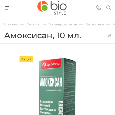
—
—
—
—
Главная
Каталог
Универсальные
Ветаптека
А
Амоксисан, 10 мл.
Акция