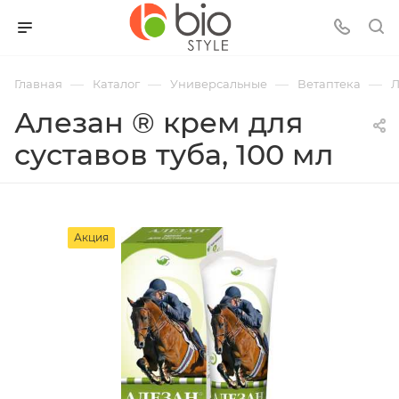
—
—
—
—
Главная
Каталог
Универсальные
Ветаптека
Л
Алезан ® крем для
суставов туба, 100 мл
Акция