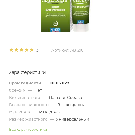
Артикул:
AB1210
3
Характеристики
Срок годности
—
01.11.2027
t режим
—
Нет
Вид животного
—
Лошади, Собака
Возраст животного
—
Все возрасты
МДЖ/СХЖ
—
МДЖ/СХЖ
Размер животного
—
Универсальный
Все характеристики